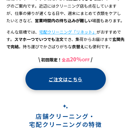
配
グのご案内です。近辺にはクリーニング店も点在しています
ク
が、仕事の帰りが遅くなる日や、週末にまとめて衣類をケアし
リ
たいときなど、
営業時間内の持ち込みが難しい
場面もあります。
ー
そんな扇橋では、
宅配クリーニング「リネット」
がおすすめで
す。
スマホ一つでいつでも注文
でき、集荷からお届けまで
玄関先
ニ
で完結
。持ち運びでかさばりがちな
衣替え
にも便利です。
ン
20%
\
/
初回限定！
全品
OFF
グ
ご注文はこちら
店舗クリーニング・
宅配クリーニングの特徴