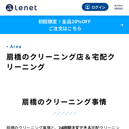
扇
MENU
ログイン
橋
初回限定！全品20％OFF
の
ご注文はこちら
ク
リ
Area
ー
扇橋のクリーニング店＆宅配ク
ニ
リーニング
ン
グ
店
扇橋のクリーニング事情
＆
宅
扇橋のクリーニング事情と、
24時間注文できる
宅配クリーニン