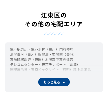
江東区の
その他の宅配エリア
亀戸駅周辺・亀戸水神（亀戸）
門前仲町
清澄白河（白河）
新豊洲・市場前（豊洲）
東陽町駅周辺（東陽）
木場
森下
東雲
住吉
テレコムセンター・東京テレポート（青海）
国際展示場・東京ビッグサイト（有明）
越中島
潮見
新木場
辰巳
石島
海辺
永代
枝川
北砂
清澄
佐賀
猿江
塩浜
白河
新大橋
新砂
千田
高橋
中央防波堤
東陽
常盤
富岡
東砂
深川
もっと見る
福住
冬木
古石場
牡丹
南砂町駅周辺（南砂）
三好
毛利
夢の島
若洲