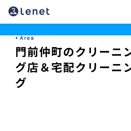
門
前
仲
Area
町
門前仲町のクリーニ
の
グ店＆宅配クリーニ
ク
リ
グ
ー
ニ
ン
グ