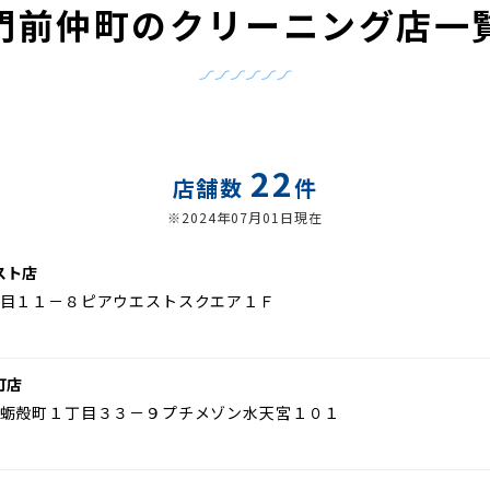
門前仲町のクリーニング店一
22
店舗数
件
※2024年07月01日現在
スト店
目１１－８ピアウエストスクエア１Ｆ
町店
蛎殻町１丁目３３－９プチメゾン水天宮１０１