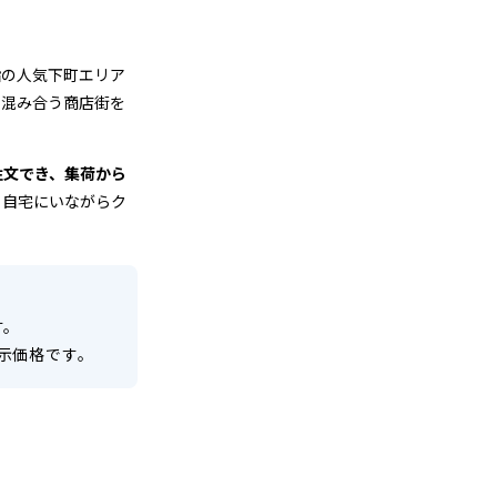
指の人気下町エリア
て混み合う商店街を
注文でき、集荷から
、自宅にいながらク
す。
示価格です。