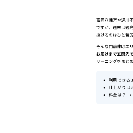
店
＆
富岡八幡宮や深川
宅
ですが、週末は観
抜けるのはひと苦
配
そんな門前仲町エ
ク
お届けまで玄関先
リーニングをまと
リ
ー
利用できる
仕上がりは
ニ
料金は？
→
ン
グ