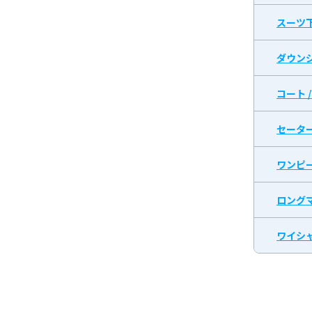
スーツ
ダウン
コート 
セータ
ワンピ
ロング
ワイシャ