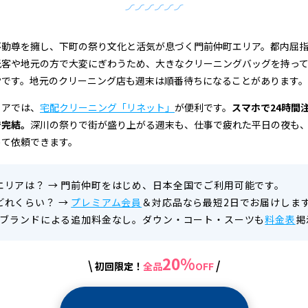
不動尊を擁し、下町の祭り文化と活気が息づく門前仲町エリア。都内屈
光客や地元の方で大変にぎわうため、大きなクリーニングバッグを持っ
労です。地元のクリーニング店も週末は順番待ちになることがあります。
リアでは、
宅配クリーニング「リネット」
が便利です。
スマホで24時間
で完結。
深川の祭りで街が盛り上がる週末も、仕事で疲れた平日の夜も
めて依頼できます。
エリアは？
→
門前仲町をはじめ、日本全国でご利用可能です。
どれくらい？
→
プレミアム会員
＆対応品なら最短2日でお届けしま
ブランドによる追加料金なし。ダウン・コート・スーツも
料金表
掲
20%
\
/
初回限定！
全品
OFF