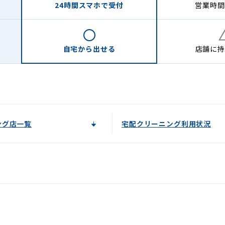
24時間
スマホで受付
営業時間
自宅から
出せる
店舗に
持
ング店一覧
宅配クリーニング利用状況