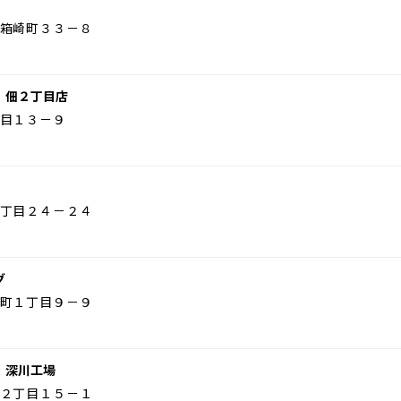
箱崎町３３－８
 佃２丁目店
目１３－９
丁目２４－２４
グ
町１丁目９－９
 深川工場
２丁目１５－１