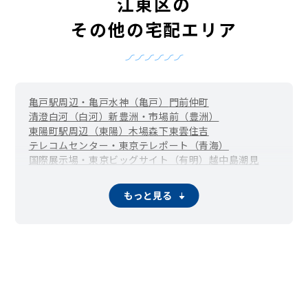
江東区の
その他の宅配エリア
亀戸駅周辺・亀戸水神（亀戸）
門前仲町
清澄白河（白河）
新豊洲・市場前（豊洲）
東陽町駅周辺（東陽）
木場
森下
東雲
住吉
テレコムセンター・東京テレポート（青海）
国際展示場・東京ビッグサイト（有明）
越中島
潮見
新木場
辰巳
石島
海辺
永代
枝川
扇橋
清澄
佐賀
猿江
塩浜
白河
新大橋
新砂
千田
高橋
中央防波堤
東陽
常盤
富岡
東砂
深川
もっと見る
福住
冬木
古石場
牡丹
南砂町駅周辺（南砂）
三好
毛利
夢の島
若洲