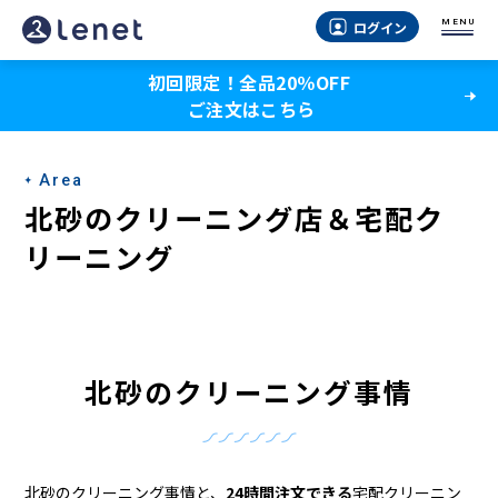
北
MENU
ログイン
砂
初回限定！全品20％OFF
の
ご注文はこちら
ク
リ
Area
ー
北砂のクリーニング店＆宅配ク
ニ
リーニング
ン
グ
店
北砂のクリーニング事情
＆
宅
北砂のクリーニング事情と、
24時間注文できる
宅配クリーニン