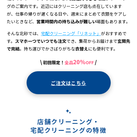
配
グのご案内です。近辺にはクリーニング店も点在しています
ク
が、仕事の帰りが遅くなる日や、週末にまとめて衣類をケアし
リ
たいときなど、
営業時間内の持ち込みが難しい
場面もあります。
ー
そんな北砂では、
宅配クリーニング「リネット」
がおすすめで
す。
スマホ一つでいつでも注文
でき、集荷からお届けまで
玄関先
ニ
で完結
。持ち運びでかさばりがちな
衣替え
にも便利です。
ン
20%
\
/
初回限定！
全品
OFF
グ
ご注文はこちら
店舗クリーニング・
宅配クリーニングの特徴