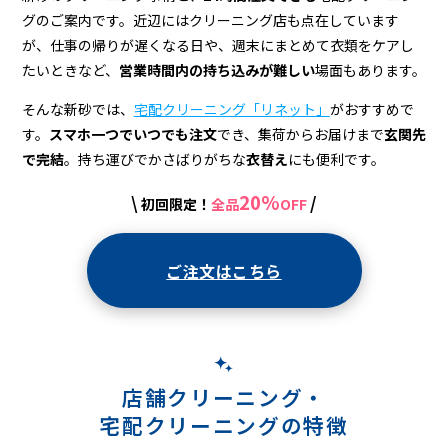
配
グのご案内です。近辺にはクリーニング店も点在しています
ク
が、仕事の帰りが遅くなる日や、週末にまとめて衣類をケアし
リ
たいときなど、
営業時間内の持ち込みが難しい
場面もあります。
ー
そんな新砂では、
宅配クリーニング「リネット」
がおすすめで
す。
スマホ一つでいつでも注文
でき、集荷からお届けまで
玄関先
ニ
で完結
。持ち運びでかさばりがちな
衣替え
にも便利です。
ン
20%
\
/
初回限定！
全品
OFF
グ
ご注文はこちら
店舗クリーニング・
宅配クリーニングの特徴