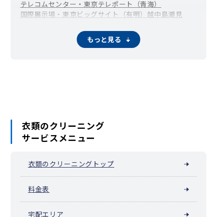
テレコムセンター・東京テレポート（青海）
国際展示場・東京ビッグサイト（有明）
越中島
潮見
新木場
辰巳
石島
海辺
永代
枝川
扇橋
北砂
清澄
佐賀
猿江
塩浜
白河
新大橋
千田
高橋
中央防波堤
東陽
常盤
富岡
東砂
深川
もっと見る
福住
冬木
古石場
牡丹
南砂町駅周辺（南砂）
三好
毛利
夢の島
若洲
衣類のクリーニング
サービスメニュー
衣類のクリーニングトップ
料金表
宅配エリア