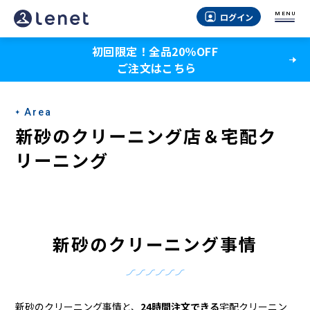
新
MENU
ログイン
砂
初回限定！全品20％OFF
の
ご注文はこちら
ク
リ
Area
ー
新砂のクリーニング店＆宅配ク
ニ
リーニング
ン
グ
店
新砂のクリーニング事情
＆
宅
新砂のクリーニング事情と、
24時間注文できる
宅配クリーニン