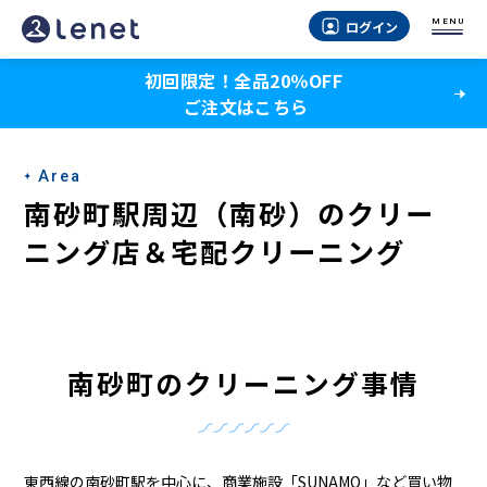
南
MENU
ログイン
砂
初回限定！全品20％OFF
町
ご注文はこちら
駅
周
Area
辺
南砂町駅周辺（南砂）のクリー
（南
ニング店＆宅配クリーニング
砂）
の
ク
南砂町のクリーニング事情
リ
ー
東西線の南砂町駅を中心に、商業施設「SUNAMO」など買い物