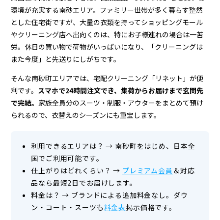
ニ
環境が充実する南砂エリア。ファミリー世帯が多く暮らす整然
ン
とした住宅街ですが、大量の衣類を持ってショッピングモール
グ
やクリーニング店へ出向くのは、特にお子様連れの場合は一苦
労。休日の買い物で荷物がいっぱいになり、「クリーニングは
店
また今度」と先送りにしがちです。
＆
そんな南砂町エリアでは、宅配クリーニング「リネット」が便
宅
利です。
スマホで24時間注文でき、集荷からお届けまで玄関先
配
で完結。
家族全員分のスーツ・制服・アウターをまとめて預け
られるので、衣替えのシーズンにも重宝します。
ク
リ
利用できるエリアは？
→
南砂町をはじめ、日本全
ー
国でご利用可能です。
仕上がりはどれくらい？
→
プレミアム会員
＆対応
ニ
品なら最短2日でお届けします。
ン
料金は？
→
ブランドによる追加料金なし。ダウ
ン・コート・スーツも
料金表
掲示価格です。
グ