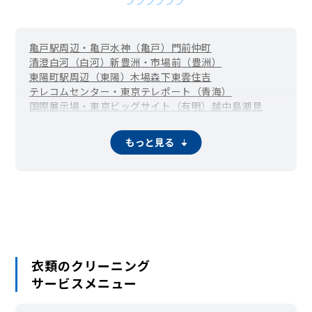
亀戸駅周辺・亀戸水神（亀戸）
門前仲町
清澄白河（白河）
新豊洲・市場前（豊洲）
東陽町駅周辺（東陽）
木場
森下
東雲
住吉
テレコムセンター・東京テレポート（青海）
国際展示場・東京ビッグサイト（有明）
越中島
潮見
新木場
辰巳
石島
海辺
永代
枝川
扇橋
北砂
清澄
佐賀
猿江
塩浜
白河
新大橋
新砂
千田
高橋
中央防波堤
東陽
常盤
富岡
東砂
もっと見る
深川
福住
冬木
古石場
牡丹
三好
毛利
夢の島
若洲
衣類のクリーニング
サービスメニュー