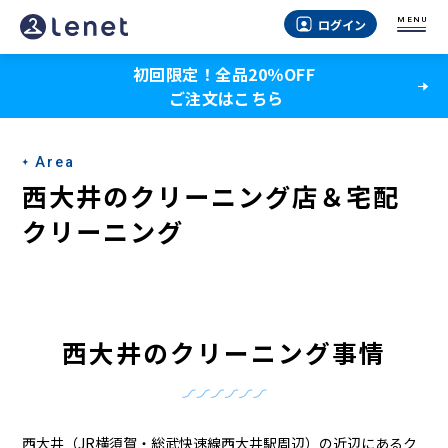
西
MENU
ログイン
大
初回限定！全品20％OFF
井
ご注文はこちら
の
宅
Area
配
西大井のクリーニング店＆宅配
ク
クリーニング
リ
ー
ニ
西大井のクリーニング事情
ン
グ
西大井（JR横須賀・総武快速線西大井駅周辺）の近辺にあるク