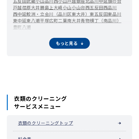
五反田
武蔵小山
品川
西小山
戸越銀座
北品川
中延
旗の台
戸越
荏原
大井
勝島
上大崎
小山
小山台
西五反田
西品川
西中延
鮫洲・立会川（品川区東大井）
東五反田
東品川
東中延
東八潮
平塚
広町
二葉
南大井
青物横丁（南品川）
豊町
八潮
もっと見る
衣類のクリーニング
サービスメニュー
衣類のクリーニングトップ