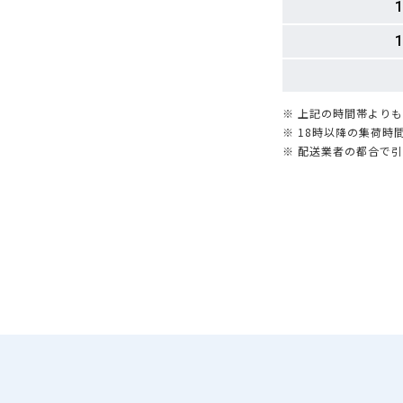
1
1
※ 上記の時間帯より
※ 18時以降の集荷
※ 配送業者の都合で