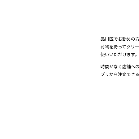
グ
品川区でお勤めの
荷物を持ってクリ
使いいただけます
時間がなく店舗への
プリから注文でき