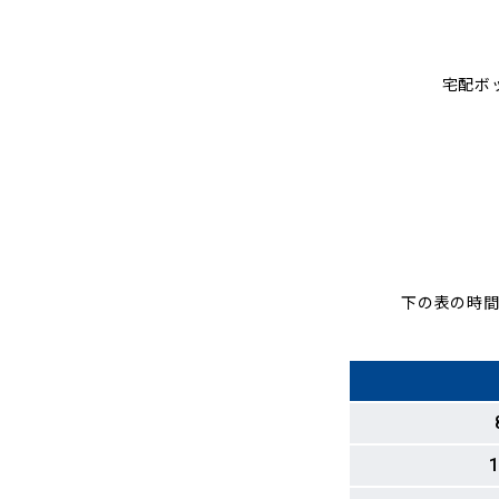
宅配ボ
下の表の時間
1