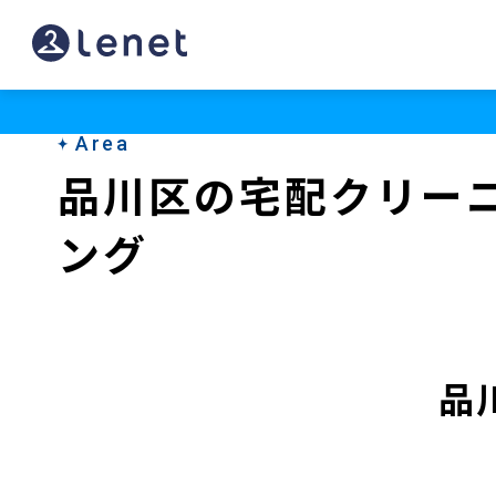
品
川
区
Area
の
品川区の宅配クリー
宅
ング
配
ク
リ
ー
品
ニ
ン