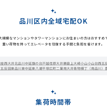
品川区内全域宅配OK
大規模なマンションやタワーマンションにお住まいの方はおすすめ
重い荷物を持ってエレベータを往復する手間と負担を省けます。
銀座
西大井
北品川
中延
旗の台
戸越
荏原
大井
勝島
上大崎
小山
小山台
西五
東五反田
東品川
東中延
東八潮
平塚
広町
二葉
南大井
青物横丁（南品川）
集荷時間帯