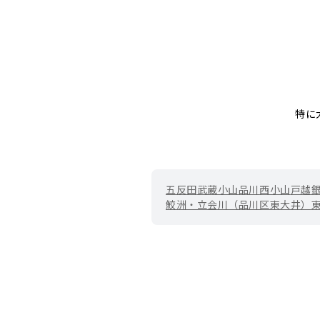
特に
五反田
武蔵小山
品川
西小山
戸越
鮫洲・立会川（品川区東大井）