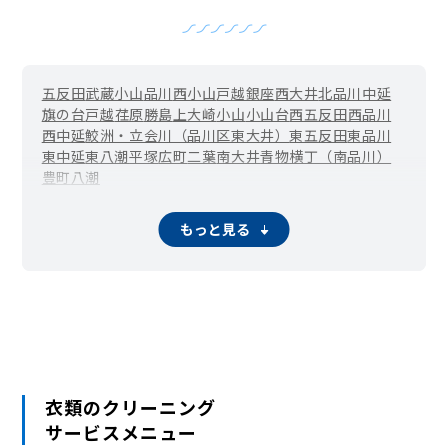
五反田
武蔵小山
品川
西小山
戸越銀座
西大井
北品川
中延
旗の台
戸越
荏原
勝島
上大崎
小山
小山台
西五反田
西品川
西中延
鮫洲・立会川（品川区東大井）
東五反田
東品川
東中延
東八潮
平塚
広町
二葉
南大井
青物横丁（南品川）
豊町
八潮
もっと見る
衣類のクリーニング
サービスメニュー