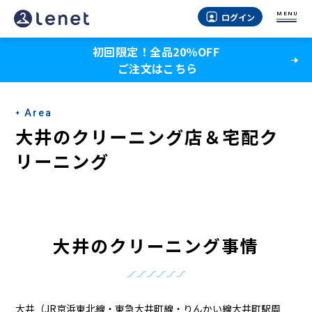
大
MENU
ログイン
井
初回限定！全品20％OFF
の
ご注文はこちら
宅
配
Area
ク
大井のクリーニング店＆宅配ク
リ
リーニング
ー
ニ
ン
大井のクリーニング事情
グ
大井（JR京浜東北線・東急大井町線・りんかい線大井町駅周