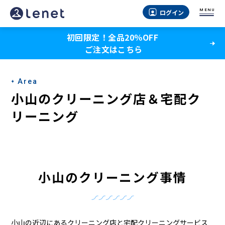
小
MENU
ログイン
山
初回限定！全品20％OFF
の
ご注文はこちら
宅
配
Area
ク
小山のクリーニング店＆宅配ク
リ
リーニング
ー
ニ
ン
小山のクリーニング事情
グ
小山の近辺にあるクリーニング店と宅配クリーニングサービス