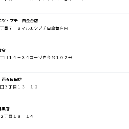
エツ・プチ 白金台店
丁目７－８マルエツプチ白金台店内
台店
丁目１４－３４コーヅ白金台１０２号
 西五反田店
田３丁目１３－１２
目黒店
２丁目１８－１４