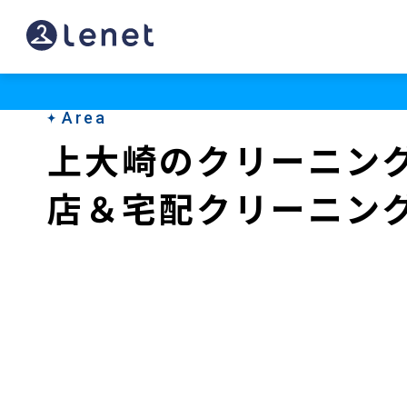
上
大
崎
Area
の
上大崎のクリーニン
宅
店＆宅配クリーニン
配
ク
リ
ー
ニ
ン