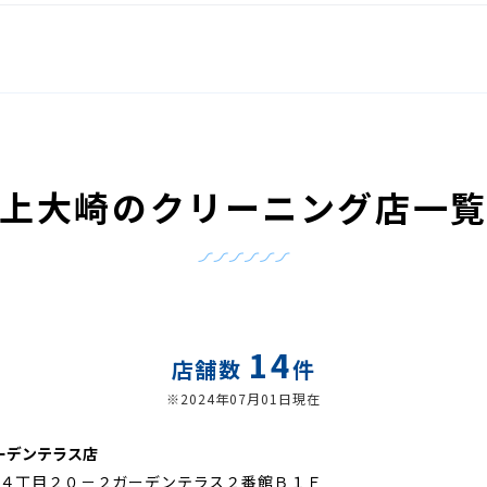
上大崎のクリーニング店一
14
店舗数
件
※2024年07月01日現在
ーデンテラス店
４丁目２０－２ガーデンテラス２番館Ｂ１Ｆ