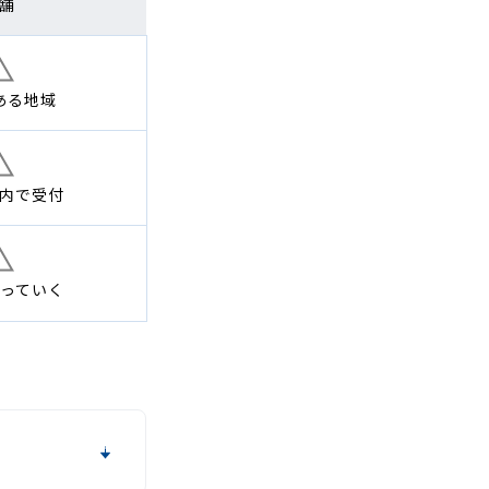
舗
ある地域
内で
受付
っていく