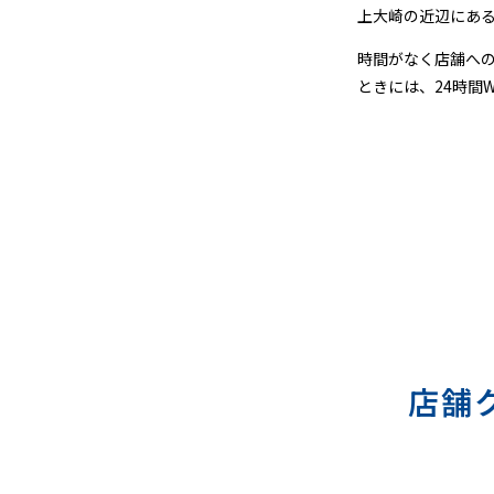
グ
上大崎の近辺にあ
時間がなく店舗へ
ときには、24時間
店舗