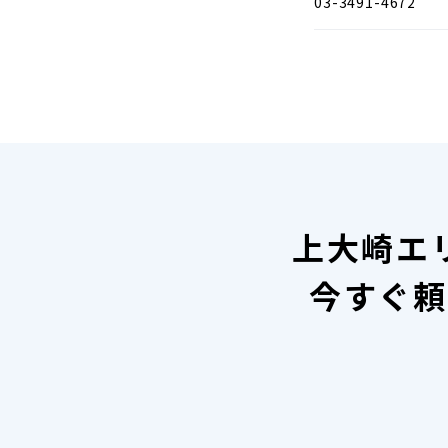
03-3491-4672
上大崎エ
今すぐ頼