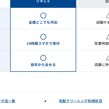
リネット
店
全国どこでも
対応
店舗の
24時間
スマホで受付
営業時間
自宅から
出せる
店舗に
持
ング店一覧
宅配クリーニング利用状況