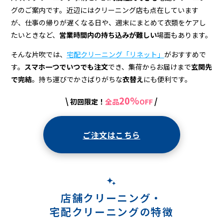
配
グのご案内です。近辺にはクリーニング店も点在しています
ク
が、仕事の帰りが遅くなる日や、週末にまとめて衣類をケアし
リ
たいときなど、
営業時間内の持ち込みが難しい
場面もあります。
ー
そんな片吹では、
宅配クリーニング「リネット」
がおすすめで
す。
スマホ一つでいつでも注文
でき、集荷からお届けまで
玄関先
ニ
で完結
。持ち運びでかさばりがちな
衣替え
にも便利です。
ン
20%
\
/
初回限定！
全品
OFF
グ
ご注文はこちら
店舗クリーニング・
宅配クリーニングの特徴