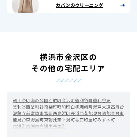
カバンのクリーニング
横浜市金沢区の
その他の宅配エリア
朝比奈町
海の公園
乙舳町
金沢町
釜利谷町
釜利谷東
釜利谷西
釜利谷南
柴町
昭和町
白帆
洲崎町
瀬戸
大道
高舟台
泥亀
寺前
富岡東
富岡西
鳥浜町
長浜
西柴
能見台通
能見台東
能見台森
野島町
東朝比奈
平潟町
堀口
町屋町
みず木町
六浦町
六浦東
六浦南
谷津町