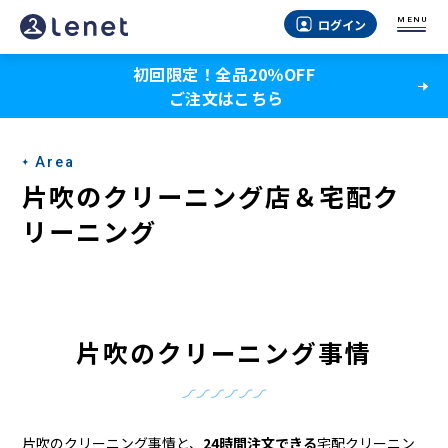
片
MENU
ログイン
吹
初回限定！全品20％OFF
の
ご注文はこちら
ク
リ
Area
ー
片吹のクリーニング店＆宅配ク
ニ
リーニング
ン
グ
店
片吹のクリーニング事情
＆
宅
片吹のクリーニング事情と、
24時間注文できる
宅配クリーニン