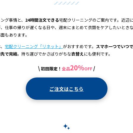
ニング事情と、
24時間注文できる
宅配クリーニングのご案内です。近辺
が、仕事の帰りが遅くなる日や、週末にまとめて衣類をケアしたいとき
場面もあります。
は、
宅配クリーニング「リネット」
がおすすめです。
スマホ一つでいつ
関先で完結
。持ち運びでかさばりがちな
衣替え
にも便利です。
20%
\
/
初回限定！
全品
OFF
ご注文はこちら