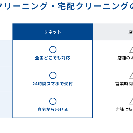
クリーニング・
宅配クリーニング
リネット
店
全国どこでも
対応
店舗の
24時間
スマホで受付
営業時間
自宅から
出せる
店舗に
持