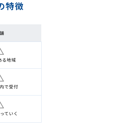
の特徴
舗
ある地域
内で
受付
っていく