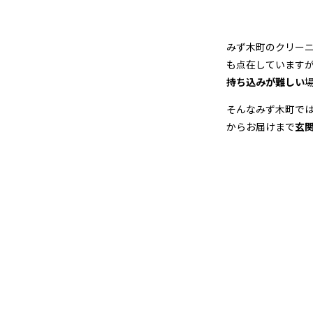
店
＆
みず木町のクリー
宅
も点在しています
持ち込みが難しい
配
そんなみず木町で
ク
からお届けまで
玄
リ
ー
ニ
ン
グ