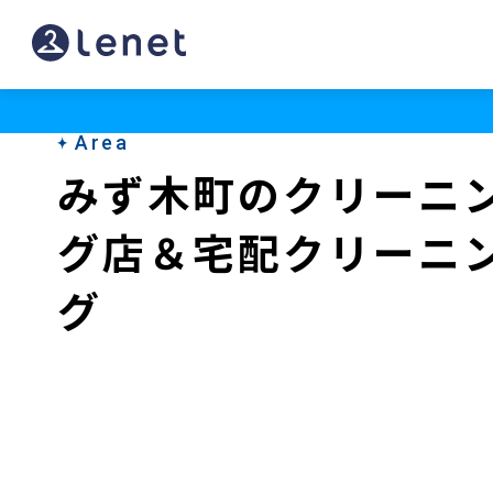
み
ず
木
Area
町
みず木町のクリーニ
の
グ店＆宅配クリーニ
ク
リ
グ
ー
ニ
ン
グ