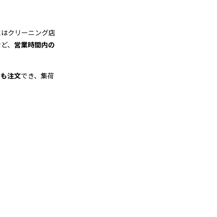
にはクリーニング店
など、
営業時間内の
でも注文
でき、集荷