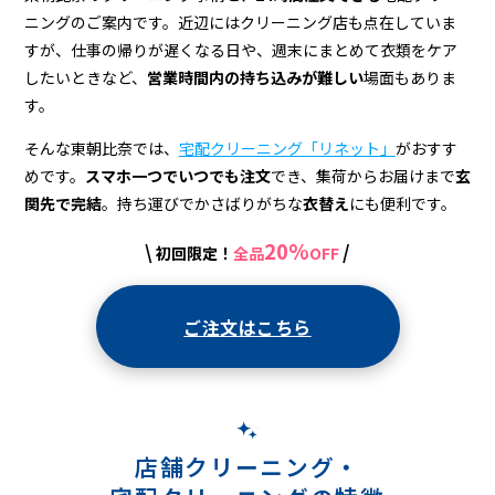
＆
ニングのご案内です。近辺にはクリーニング店も点在していま
宅
すが、仕事の帰りが遅くなる日や、週末にまとめて衣類をケア
配
したいときなど、
営業時間内の持ち込みが難しい
場面もありま
す。
ク
そんな東朝比奈では、
宅配クリーニング「リネット」
がおすす
リ
めです。
スマホ一つでいつでも注文
でき、集荷からお届けまで
玄
ー
関先で完結
。持ち運びでかさばりがちな
衣替え
にも便利です。
ニ
20%
\
/
初回限定！
全品
OFF
ン
グ
ご注文はこちら
店舗クリーニング・