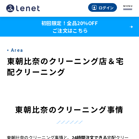
東
MENU
ログイン
朝
初回限定！全品20％OFF
比
ご注文はこちら
奈
の
Area
ク
東朝比奈のクリーニング店＆宅
リ
配クリーニング
ー
ニ
ン
東朝比奈のクリーニング事情
グ
店
東朝比奈のクリーニング事情と、
24時間注文できる
宅配クリー