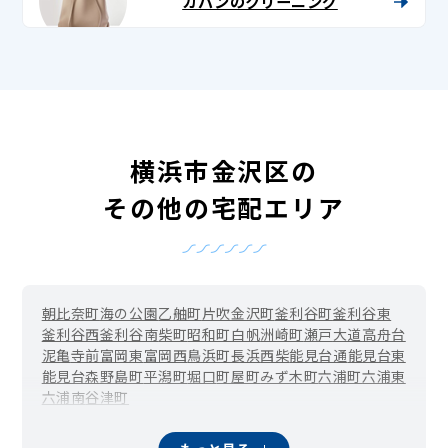
カバンのクリーニング
横浜市金沢区の
その他の宅配エリア
朝比奈町
海の公園
乙舳町
片吹
金沢町
釜利谷町
釜利谷東
釜利谷西
釜利谷南
柴町
昭和町
白帆
洲崎町
瀬戸
大道
高舟台
泥亀
寺前
富岡東
富岡西
鳥浜町
長浜
西柴
能見台通
能見台東
能見台森
野島町
平潟町
堀口
町屋町
みず木町
六浦町
六浦東
六浦南
谷津町