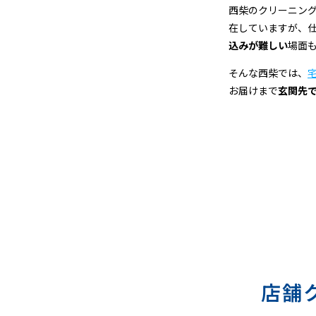
宅
西柴のクリーニン
在していますが、
配
込みが難しい
場面
ク
そんな西柴では、
お届けまで
玄関先
リ
ー
ニ
ン
グ
店舗