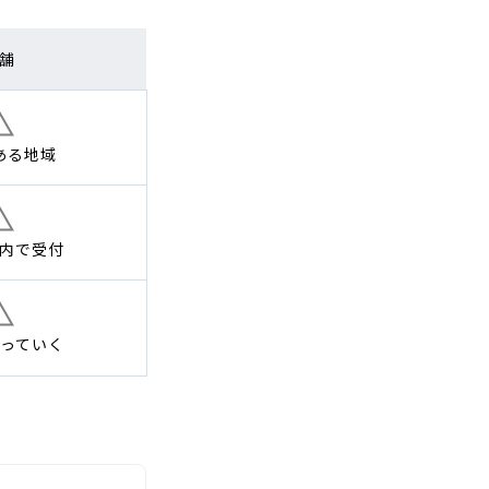
舗
ある地域
内で
受付
っていく