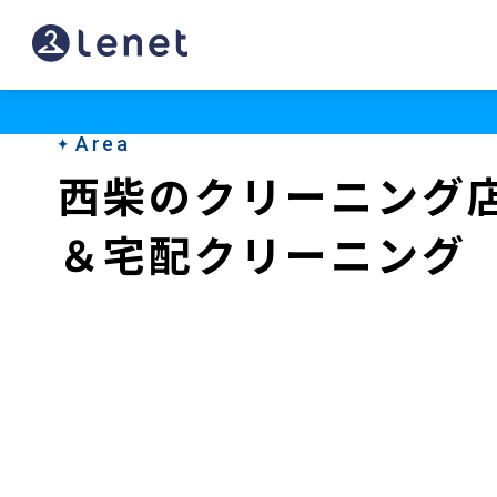
西
柴
の
Area
ク
西柴のクリーニング
リ
＆宅配クリーニング
ー
ニ
ン
グ
店
＆