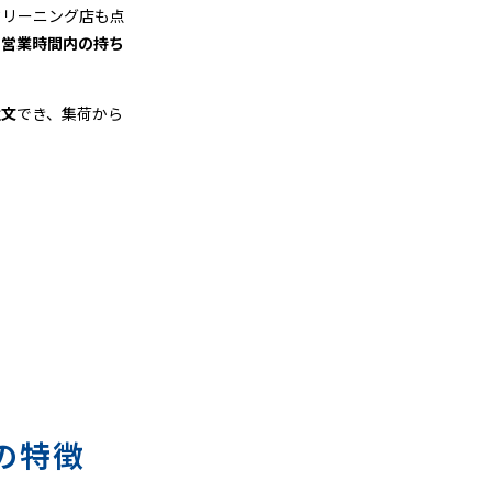
クリーニング店も点
、
営業時間内の持ち
注文
でき、集荷から
の特徴