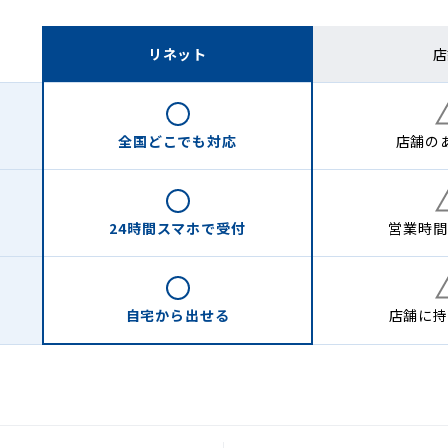
リネット
店
全国どこでも
対応
店舗の
24時間
スマホで受付
営業時間
自宅から
出せる
店舗に
持