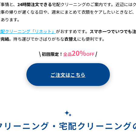
グ事情と、
24時間注文できる
宅配クリーニングのご案内です。近辺には
仕事の帰りが遅くなる日や、週末にまとめて衣類をケアしたいときなど
もあります。
宅配クリーニング「リネット」
がおすすめです。
スマホ一つでいつでも
で完結
。持ち運びでかさばりがちな
衣替え
にも便利です。
20%
\
/
初回限定！
全品
OFF
ご注文はこちら
クリーニング・
宅配クリーニング