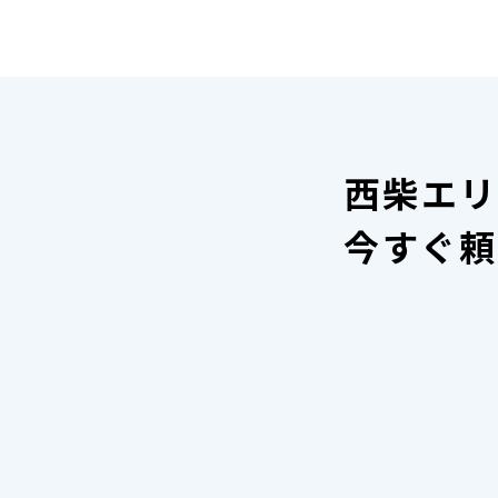
西柴エリ
今すぐ頼