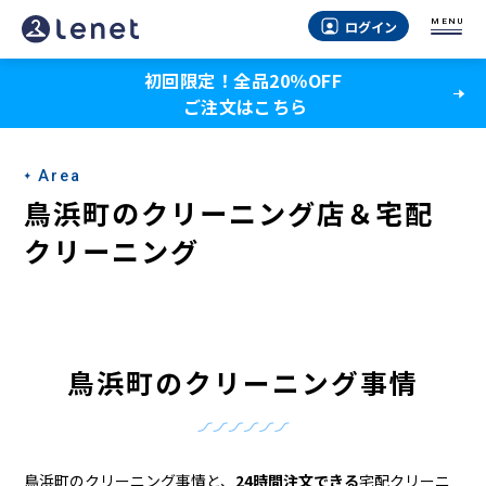
鳥
MENU
ログイン
浜
初回限定！全品20％OFF
町
ご注文はこちら
の
ク
Area
リ
鳥浜町のクリーニング店＆宅配
ー
クリーニング
ニ
ン
グ
鳥浜町のクリーニング事情
店
＆
鳥浜町のクリーニング事情と、
24時間注文できる
宅配クリーニ