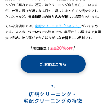
宅
ングのご案内です。近辺にはクリーニング店も点在しています
配
が、仕事の帰りが遅くなる日や、週末にまとめて衣類をケアし
ク
たいときなど、
営業時間内の持ち込みが難しい
場面もあります。
リ
そんな鳥浜町では、
宅配クリーニング「リネット」
がおすすめ
です。
スマホ一つでいつでも注文
でき、集荷からお届けまで
玄関
ー
先で完結
。持ち運びでかさばりがちな
衣替え
にも便利です。
ニ
20%
\
/
初回限定！
全品
OFF
ン
グ
ご注文はこちら
店舗クリーニング・
宅配クリーニングの特徴