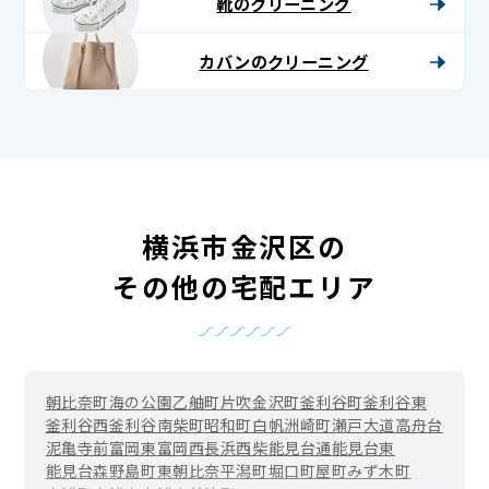
靴のクリーニング
カバンのクリーニング
横浜市金沢区の
その他の宅配エリア
朝比奈町
海の公園
乙舳町
片吹
金沢町
釜利谷町
釜利谷東
釜利谷西
釜利谷南
柴町
昭和町
白帆
洲崎町
瀬戸
大道
高舟台
泥亀
寺前
富岡東
富岡西
長浜
西柴
能見台通
能見台東
能見台森
野島町
東朝比奈
平潟町
堀口
町屋町
みず木町