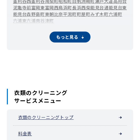
釜利谷西
釜利谷南
柴町
昭和町
白帆
洲崎町
瀬戸
大道
高舟台
泥亀
寺前
富岡東
富岡西
鳥浜町
長浜
西柴
能見台通
能見台東
能見台森
野島町
東朝比奈
平潟町
町屋町
みず木町
六浦町
六浦東
六浦南
谷津町
もっと見る
衣類のクリーニング
サービスメニュー
衣類のクリーニングトップ
料金表