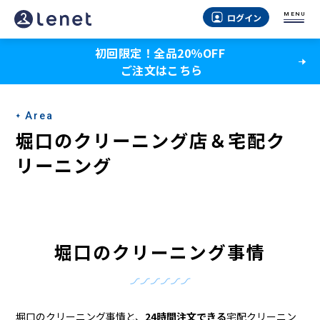
堀
MENU
ログイン
口
初回限定！全品20％OFF
の
ご注文はこちら
ク
リ
Area
ー
堀口のクリーニング店＆宅配ク
ニ
リーニング
ン
グ
店
堀口のクリーニング事情
＆
宅
堀口のクリーニング事情と、
24時間注文できる
宅配クリーニン