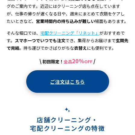
配
グのご案内です。近辺にはクリーニング店も点在しています
ク
が、仕事の帰りが遅くなる日や、週末にまとめて衣類をケアし
リ
たいときなど、
営業時間内の持ち込みが難しい
場面もあります。
ー
そんな堀口では、
宅配クリーニング「リネット」
がおすすめで
す。
スマホ一つでいつでも注文
でき、集荷からお届けまで
玄関先
ニ
で完結
。持ち運びでかさばりがちな
衣替え
にも便利です。
ン
20%
\
/
初回限定！
全品
OFF
グ
ご注文はこちら
店舗クリーニング・
宅配クリーニングの特徴