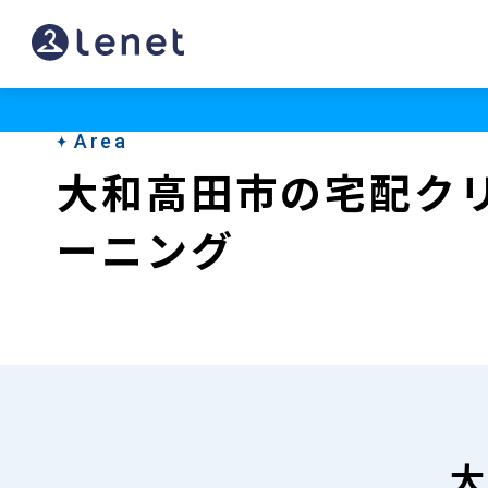
大
和
高
Area
田
大和高田市の宅配ク
市
ーニング
の
宅
配
ク
リ
ー
大