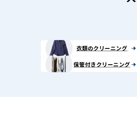
ニ
ン
グ
-
衣類のクリーニング
Lenet〈リ
保管付きクリーニング
ネ
ッ
ト〉