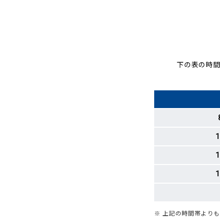
下の表の時間
1
1
1
※ 上記の時間帯より