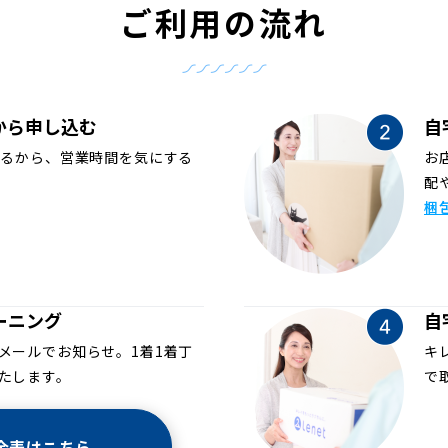
ご利用の流れ
から申し込む
自
めるから、営業時間を気にする
お
配
梱
ーニング
自
メールでお知らせ。1着1着丁
キ
たします。
で
金表はこちら