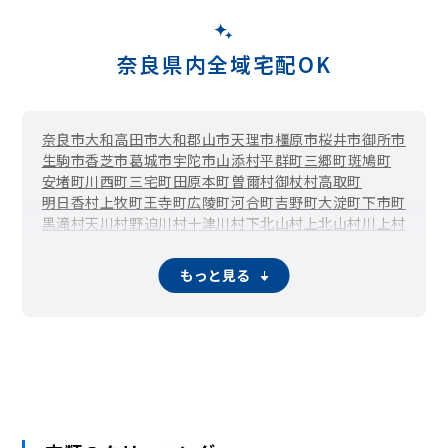
奈良県内全域宅配OK
奈良市
大和高田市
大和郡山市
天理市
橿原市
桜井市
御所市
生駒市
香芝市
葛城市
宇陀市
山添村
平群町
三郷町
斑鳩町
安堵町
川西町
三宅町
田原本町
曽爾村
御杖村
高取町
明日香村
上牧町
王寺町
広陵町
河合町
吉野町
大淀町
下市町
黒滝村
天川村
野迫川村
十津川村
下北山村
上北山村
川上村
東吉野村
もっと見る