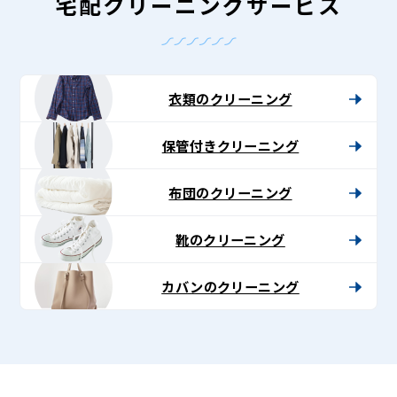
-
宅配クリーニングサービス
Lenet〈リ
ネ
ッ
衣類のクリーニング
ト〉
保管付きクリーニング
布団のクリーニング
靴のクリーニング
カバンのクリーニング