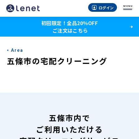
五
MENU
ログイン
條
初回限定！全品20％OFF
市
ご注文はこちら
の
宅
Area
配
五條市の宅配クリーニング
ク
リ
ー
ニ
ン
五條市内で
グ
ご利用いただける