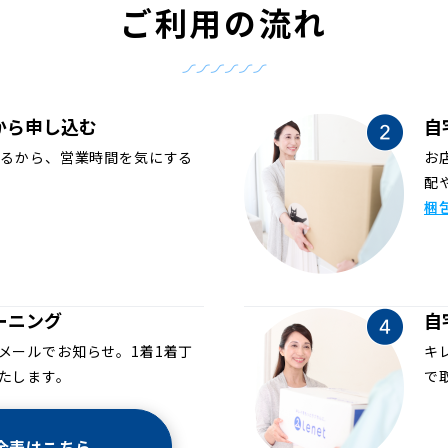
ご利用の流れ
から申し込む
自
めるから、営業時間を気にする
お
配
梱
ーニング
自
メールでお知らせ。1着1着丁
キ
たします。
で
金表はこちら