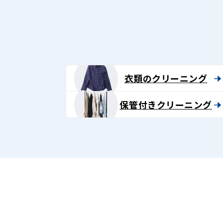
グ
-
Lenet〈リ
ネ
衣類のクリーニング
ッ
保管付きクリーニング
ト〉