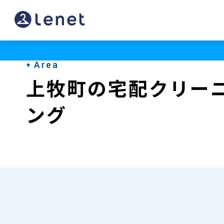
上
牧
町
Area
の
上牧町の宅配クリー
宅
ング
配
ク
リ
ー
ニ
ン