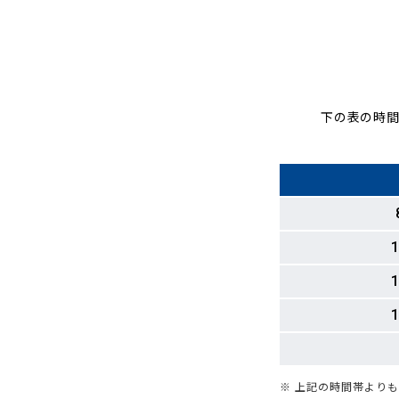
下の表の時間
1
1
1
※ 上記の時間帯より