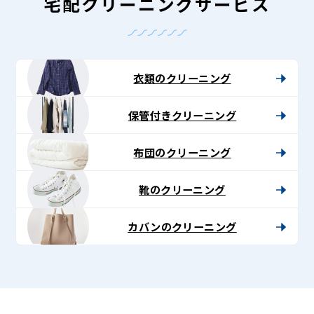
-
宅配クリーニングサービス
Lenet〈リ
ネ
ッ
衣類のクリーニング
ト〉
保管付きクリーニング
布団のクリーニング
靴のクリーニング
カバンのクリーニング