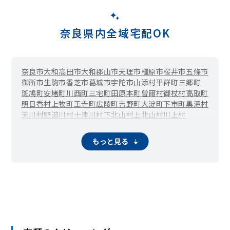
奈良県内全域宅配OK
奈良市
大和高田市
大和郡山市
天理市
橿原市
桜井市
五條市
御所市
生駒市
香芝市
葛城市
宇陀市
山添村
平群町
三郷町
斑鳩町
安堵町
川西町
三宅町
田原本町
曽爾村
御杖村
高取町
明日香村
上牧町
王寺町
広陵町
吉野町
大淀町
下市町
黒滝村
天川村
野迫川村
十津川村
下北山村
上北山村
川上村
東吉野村
もっと見る