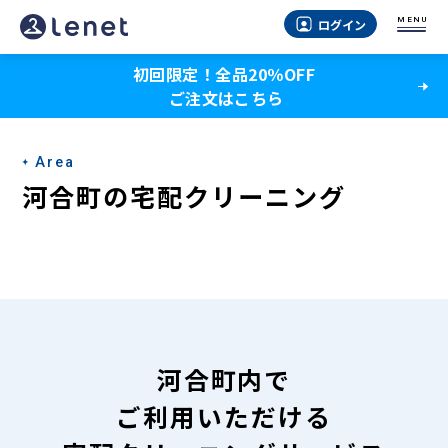
河
MENU
ログイン
合
初回限定！全品20％OFF
町
ご注文はこちら
の
宅
Area
配
河合町の宅配クリーニング
ク
リ
ー
ニ
ン
河合町内で
グ
ご利用いただける