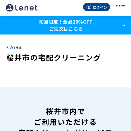
桜
MENU
ログイン
井
初回限定！全品20％OFF
市
ご注文はこちら
の
宅
Area
配
桜井市の宅配クリーニング
ク
リ
ー
ニ
ン
桜井市内で
グ
ご利用いただける