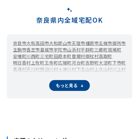
奈良県内全域宅配OK
奈良市
大和高田市
大和郡山市
天理市
橿原市
五條市
御所市
生駒市
香芝市
葛城市
宇陀市
山添村
平群町
三郷町
斑鳩町
安堵町
川西町
三宅町
田原本町
曽爾村
御杖村
高取町
明日香村
上牧町
王寺町
広陵町
河合町
吉野町
大淀町
下市町
黒滝村
天川村
野迫川村
十津川村
下北山村
上北山村
川上村
東吉野村
もっと見る