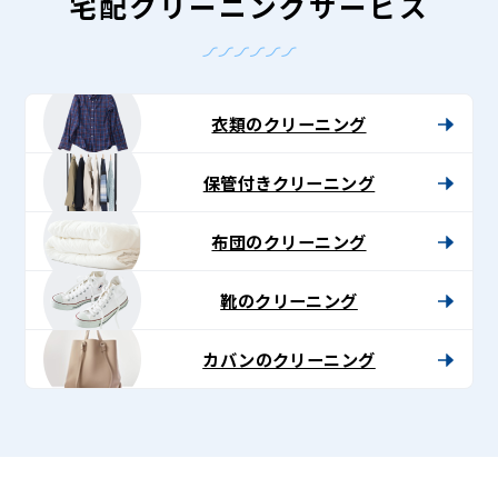
-
宅配クリーニングサービス
Lenet〈リ
ネ
ッ
衣類のクリーニング
ト〉
保管付きクリーニング
布団のクリーニング
靴のクリーニング
カバンのクリーニング