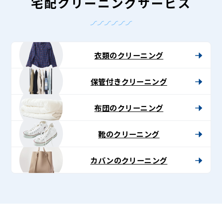
-
宅配クリーニングサービス
Lenet〈リ
ネ
ッ
衣類のクリーニング
ト〉
保管付きクリーニング
布団のクリーニング
靴のクリーニング
カバンのクリーニング