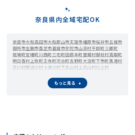
奈良県内全域宅配OK
奈良市
大和高田市
大和郡山市
天理市
橿原市
桜井市
五條市
御所市
生駒市
香芝市
葛城市
宇陀市
山添村
平群町
三郷町
斑鳩町
安堵町
川西町
三宅町
田原本町
曽爾村
御杖村
高取町
明日香村
上牧町
王寺町
河合町
吉野町
大淀町
下市町
黒滝村
天川村
野迫川村
十津川村
下北山村
上北山村
川上村
東吉野村
もっと見る