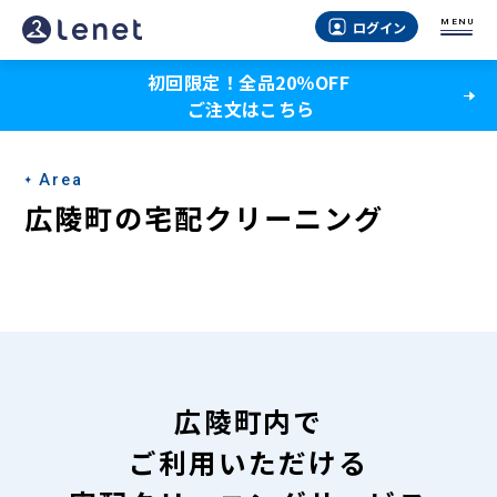
広
MENU
ログイン
陵
初回限定！全品20％OFF
町
ご注文はこちら
の
宅
Area
配
広陵町の宅配クリーニング
ク
リ
ー
ニ
ン
広陵町内で
グ
ご利用いただける