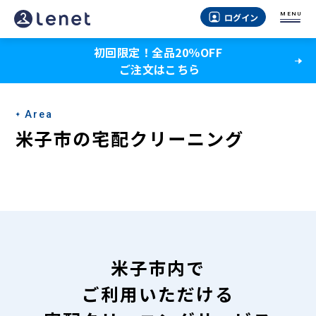
米
MENU
ログイン
子
初回限定！全品20％OFF
市
ご注文はこちら
の
宅
Area
配
米子市の宅配クリーニング
ク
リ
ー
ニ
ン
米子市内で
グ
ご利用いただける