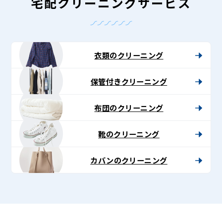
-
宅配クリーニングサービス
Lenet〈リ
ネ
ッ
衣類のクリーニング
ト〉
保管付きクリーニング
布団のクリーニング
靴のクリーニング
カバンのクリーニング