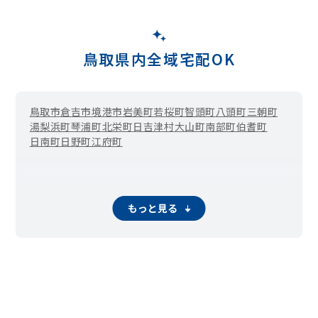
鳥取県内全域宅配OK
鳥取市
倉吉市
境港市
岩美町
若桜町
智頭町
八頭町
三朝町
湯梨浜町
琴浦町
北栄町
日吉津村
大山町
南部町
伯耆町
日南町
日野町
江府町
もっと見る