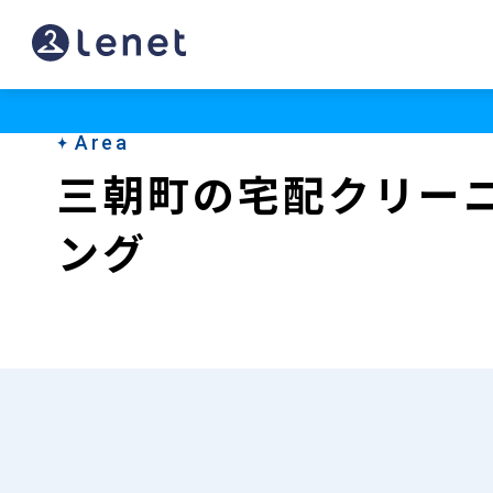
三
朝
町
Area
の
三朝町の宅配クリー
宅
ング
配
ク
リ
ー
ニ
ン