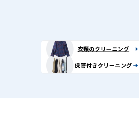
グ
-
Lenet〈リ
ネ
衣類のクリーニング
ッ
保管付きクリーニング
ト〉