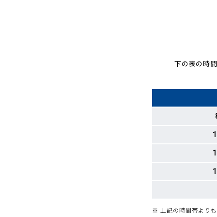
下の表の時間
1
1
1
※ 上記の時間帯より