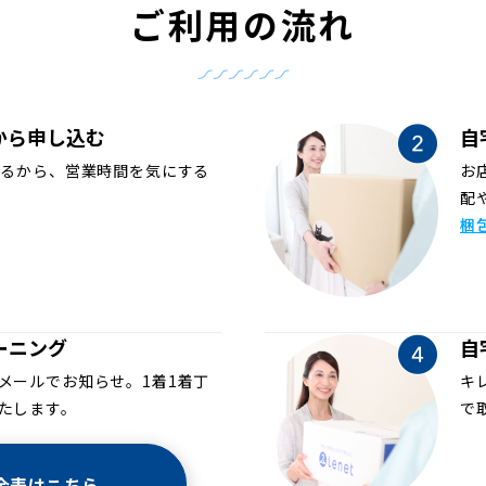
ご利用の流れ
から申し込む
自
めるから、営業時間を気にする
お
配
梱
ーニング
自
メールでお知らせ。1着1着丁
キ
たします。
で
金表はこちら