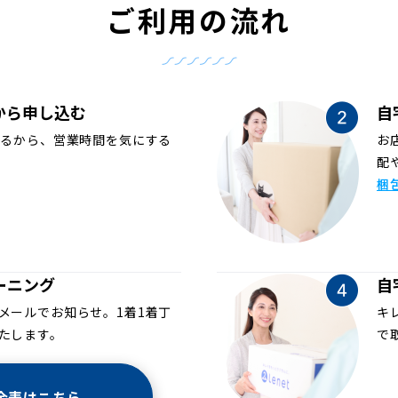
ご利用の流れ
から申し込む
自
めるから、営業時間を気にする
お
配
梱
ーニング
自
メールでお知らせ。1着1着丁
キ
たします。
で
金表はこちら