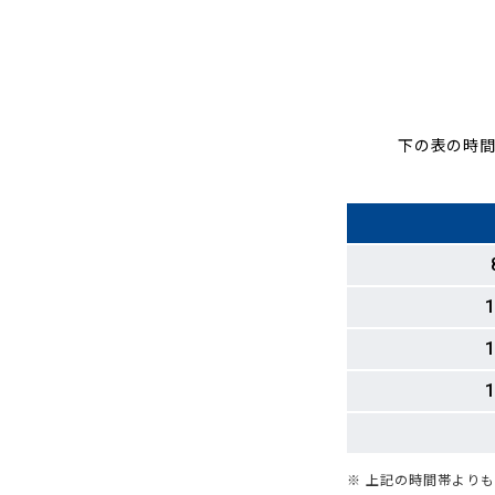
下の表の時間
1
1
1
※ 上記の時間帯より