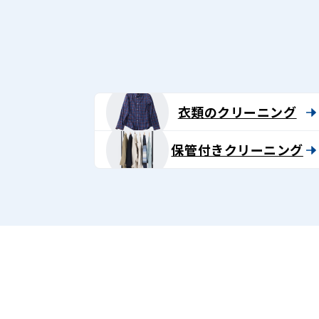
グ
-
Lenet〈リ
ネ
衣類のクリーニング
ッ
保管付きクリーニング
ト〉