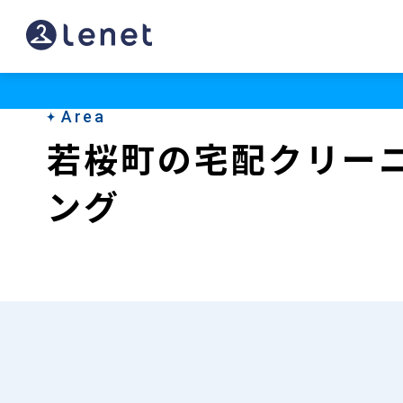
若
桜
町
Area
の
若桜町の宅配クリー
宅
ング
配
ク
リ
ー
ニ
ン