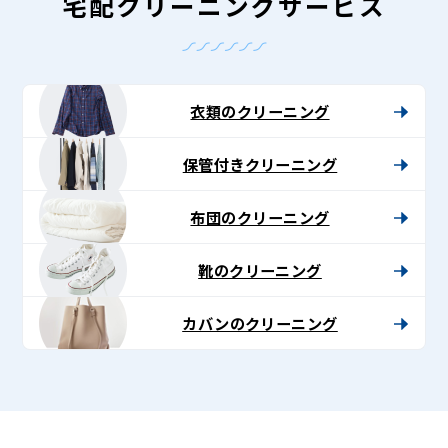
-
宅配クリーニングサービス
Lenet〈リ
ネ
ッ
衣類のクリーニング
ト〉
保管付きクリーニング
布団のクリーニング
靴のクリーニング
カバンのクリーニング