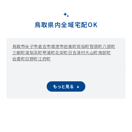
鳥取県内全域宅配OK
鳥取市
米子市
倉吉市
境港市
岩美町
若桜町
智頭町
八頭町
三朝町
湯梨浜町
琴浦町
北栄町
日吉津村
大山町
南部町
伯耆町
日野町
江府町
もっと見る