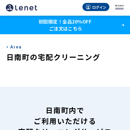
日
MENU
ログイン
南
初回限定！全品20％OFF
町
ご注文はこちら
の
宅
Area
配
日南町の宅配クリーニング
ク
リ
ー
ニ
ン
日南町内で
グ
ご利用いただける