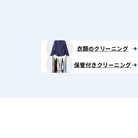
グ
-
Lenet〈リ
ネ
衣類のクリーニング
ッ
保管付きクリーニング
ト〉