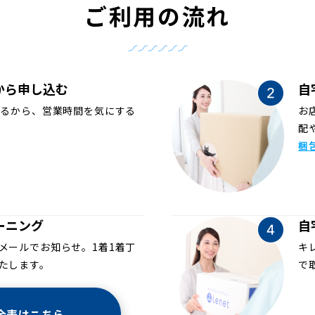
ご利用の流れ
から申し込む
自
めるから、営業時間を気にする
お
配
梱
ーニング
自
メールでお知らせ。1着1着丁
キ
たします。
で
金表はこちら