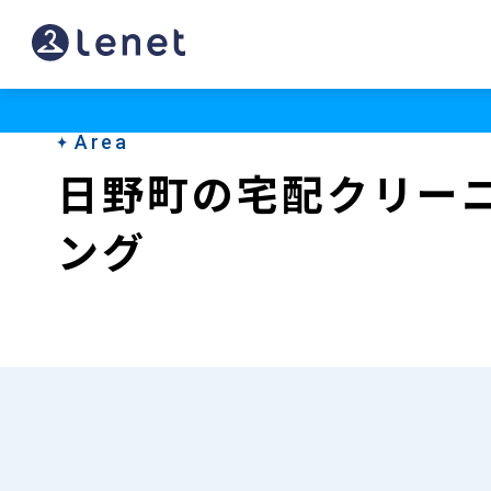
日
野
町
Area
の
日野町の宅配クリー
宅
ング
配
ク
リ
ー
ニ
ン