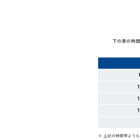
下の表の時間
1
1
1
※ 上記の時間帯より