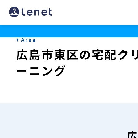
広
島
市
Area
東
広島市東区の宅配ク
区
ーニング
の
宅
配
ク
リ
ー
広