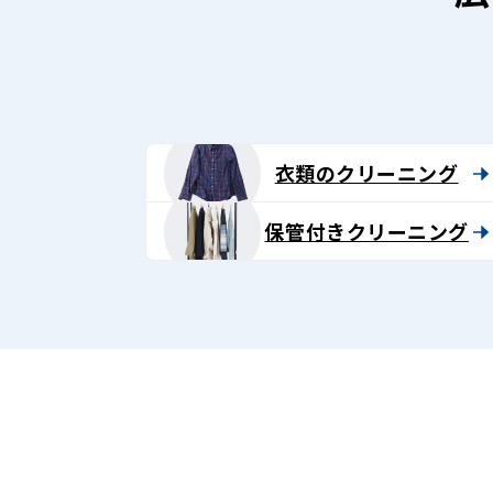
ニ
ン
グ
-
衣類のクリーニング
Lenet〈リ
保管付きクリーニング
ネ
ッ
ト〉