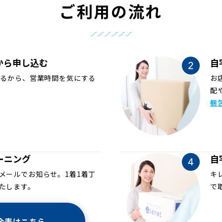
ご利用の流れ
から申し込む
自
めるから、営業時間を気にする
お
配
梱
ーニング
自
メールでお知らせ。1着1着丁
キ
たします。
で
金表はこちら