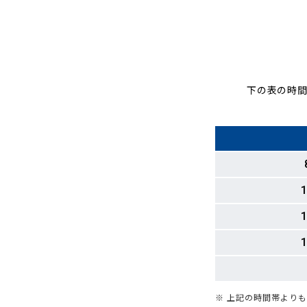
下の表の時間
1
1
1
※ 上記の時間帯より