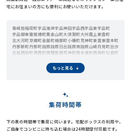
宅にお住まいの方にも便利にお使いいただけます。
青崎
旭
稲荷町
宇品海岸
宇品神田
宇品西
宇品東
宇品町
宇品御幸
猿猴橋町
黄金山町
大須賀町
大州
霞
上東雲町
北大河町
京橋町
金屋町
楠那町
小磯町
荒神町
東雲
東雲本町
丹那新町
丹那町
段原
段原日出
段原南
段原山崎
月見町
出汐
出島
西旭町
西霞町
西蟹屋
西荒神町
西本浦町
西翠町
似島町
仁保
仁保沖町
仁保新町
仁保南
日宇那町
東青崎町
東駅町
東霞町
東荒神町
東本浦町
比治山公園
比治山町
比治山本町
もっと見る
堀越
本浦町
松川町
松原町
的場町
翠
南大河町
南蟹屋
皆実町
向洋大原町
向洋沖町
向洋新町
向洋中町
向洋本町
元宇品町
山城町
集荷時間帯
下の表の時間帯で集荷に伺います。
宅配ボックスの利用や、
ご自身でコンビニに持ち込む場合は24時間受付可能です。