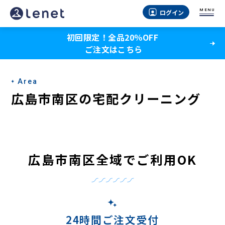
広
MENU
ログイン
島
初回限定！全品20％OFF
市
ご注文はこちら
南
区
Area
の
広島市南区の宅配クリーニング
宅
配
ク
広島市南区全域でご利用OK
リ
ー
ニ
24時間ご注文受付