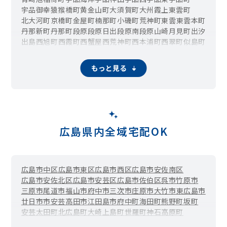
宇品御幸
猿猴橋町
黄金山町
大須賀町
大州
霞
上東雲町
北大河町
京橋町
金屋町
楠那町
小磯町
荒神町
東雲
東雲本町
丹那新町
丹那町
段原
段原日出
段原南
段原山崎
月見町
出汐
出島
西旭町
西霞町
西蟹屋
西荒神町
西本浦町
西翠町
似島町
仁保
仁保沖町
仁保新町
仁保南
日宇那町
東青崎町
東駅町
東霞町
東荒神町
東本浦町
比治山公園
比治山町
比治山本町
もっと見る
堀越
本浦町
松川町
松原町
的場町
翠
南大河町
南蟹屋
皆実町
向洋大原町
向洋沖町
向洋新町
向洋中町
向洋本町
元宇品町
山城町
広島県内全域宅配OK
広島市中区
広島市東区
広島市西区
広島市安佐南区
広島市安佐北区
広島市安芸区
広島市佐伯区
呉市
竹原市
三原市
尾道市
福山市
府中市
三次市
庄原市
大竹市
東広島市
廿日市市
安芸高田市
江田島市
府中町
海田町
熊野町
坂町
安芸太田町
北広島町
大崎上島町
世羅町
神石高原町