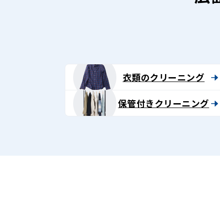
ー
ニ
ン
グ
衣類のクリーニング
-
保管付きクリーニング
Lenet〈リ
ネ
ッ
ト〉