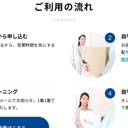
ご利用の流れ
から申し込む
自
めるから、営業時間を気にする
お
配
梱
ーニング
自
メールでお知らせ。1着1着丁
キ
たします。
で
金表はこちら