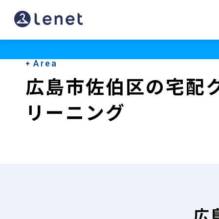
広
島
市
Area
佐
広島市佐伯区の宅配
伯
リーニング
区
の
宅
配
ク
リ
広