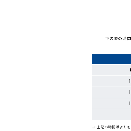
下の表の時間
1
1
1
※ 上記の時間帯より