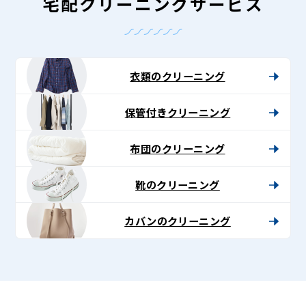
グ
宅配クリーニングサービス
-
Lenet〈リ
ネ
衣類のクリーニング
ッ
保管付きクリーニング
ト〉
布団のクリーニング
靴のクリーニング
カバンのクリーニング