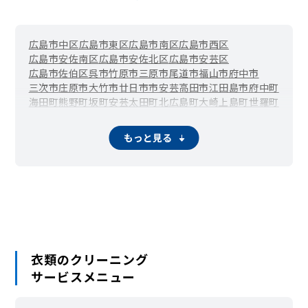
広島市中区
広島市東区
広島市南区
広島市西区
広島市安佐南区
広島市安佐北区
広島市安芸区
広島市佐伯区
呉市
竹原市
三原市
尾道市
福山市
府中市
三次市
庄原市
大竹市
廿日市市
安芸高田市
江田島市
府中町
海田町
熊野町
坂町
安芸太田町
北広島町
大崎上島町
世羅町
神石高原町
もっと見る
衣類のクリーニング
サービスメニュー