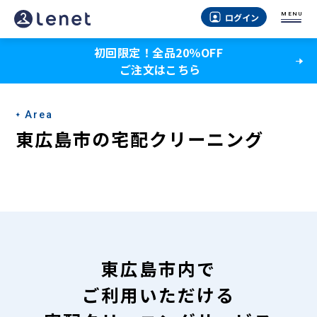
東
MENU
ログイン
広
初回限定！全品20％OFF
島
ご注文はこちら
市
の
Area
宅
東広島市の宅配クリーニング
配
ク
リ
ー
ニ
東広島市内で
ン
ご利用いただける