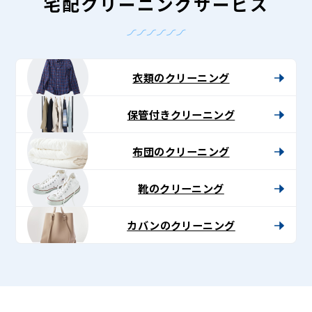
-
宅配クリーニングサービス
Lenet〈リ
ネ
ッ
衣類のクリーニング
ト〉
保管付きクリーニング
布団のクリーニング
靴のクリーニング
カバンのクリーニング