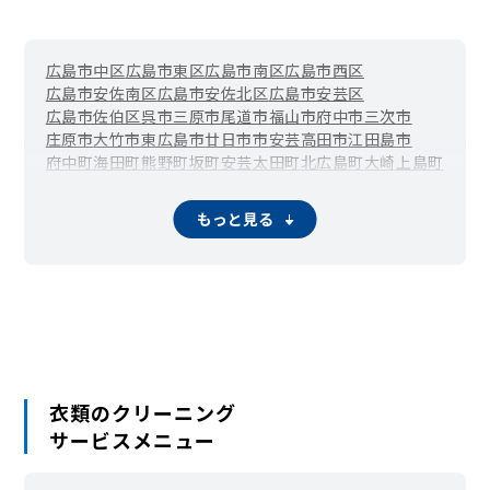
広島市中区
広島市東区
広島市南区
広島市西区
広島市安佐南区
広島市安佐北区
広島市安芸区
広島市佐伯区
呉市
三原市
尾道市
福山市
府中市
三次市
庄原市
大竹市
東広島市
廿日市市
安芸高田市
江田島市
府中町
海田町
熊野町
坂町
安芸太田町
北広島町
大崎上島町
世羅町
神石高原町
もっと見る
衣類のクリーニング
サービスメニュー