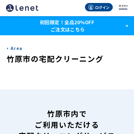
竹
MENU
ログイン
原
初回限定！全品20％OFF
市
ご注文はこちら
の
宅
Area
配
竹原市の宅配クリーニング
ク
リ
ー
ニ
ン
竹原市内で
グ
ご利用いただける