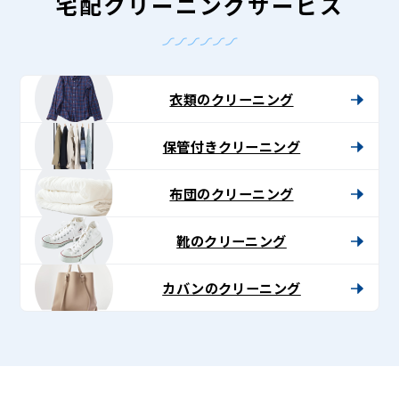
-
宅配クリーニングサービス
Lenet〈リ
ネ
ッ
衣類のクリーニング
ト〉
保管付きクリーニング
布団のクリーニング
靴のクリーニング
カバンのクリーニング