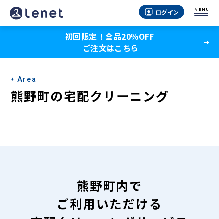
熊
MENU
ログイン
野
初回限定！全品20％OFF
町
ご注文はこちら
の
宅
Area
配
熊野町の宅配クリーニング
ク
リ
ー
ニ
ン
熊野町内で
グ
ご利用いただける