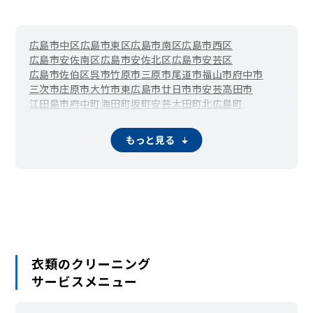
広島市中区
広島市東区
広島市南区
広島市西区
広島市安佐南区
広島市安佐北区
広島市安芸区
広島市佐伯区
呉市
竹原市
三原市
尾道市
福山市
府中市
三次市
庄原市
大竹市
東広島市
廿日市市
安芸高田市
江田島市
府中町
海田町
坂町
安芸太田町
北広島町
大崎上島町
世羅町
神石高原町
もっと見る
衣類のクリーニング
サービスメニュー