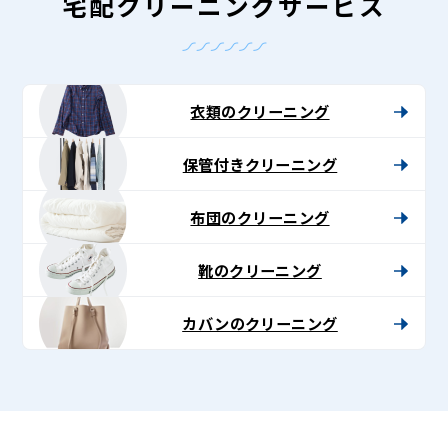
-
宅配クリーニングサービス
Lenet〈リ
ネ
ッ
衣類のクリーニング
ト〉
保管付きクリーニング
布団のクリーニング
靴のクリーニング
カバンのクリーニング