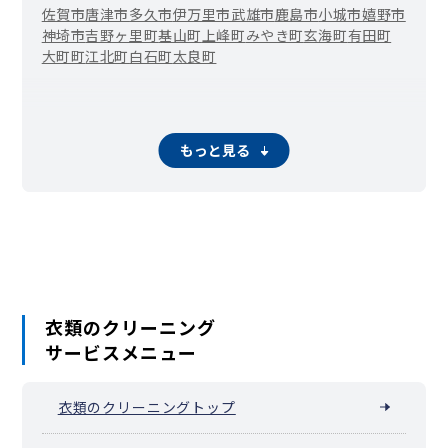
佐賀市
唐津市
多久市
伊万里市
武雄市
鹿島市
小城市
嬉野市
神埼市
吉野ヶ里町
基山町
上峰町
みやき町
玄海町
有田町
大町町
江北町
白石町
太良町
もっと見る
衣類のクリーニング
サービスメニュー
衣類のクリーニングトップ