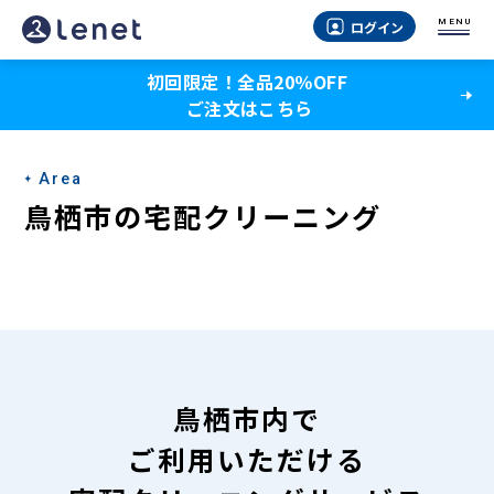
鳥
MENU
ログイン
栖
初回限定！全品20％OFF
市
ご注文はこちら
の
宅
Area
配
鳥栖市の宅配クリーニング
ク
リ
ー
ニ
ン
鳥栖市内で
グ
ご利用いただける