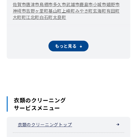
佐賀市
唐津市
鳥栖市
多久市
武雄市
鹿島市
小城市
嬉野市
神埼市
吉野ヶ里町
基山町
上峰町
みやき町
玄海町
有田町
大町町
江北町
白石町
太良町
もっと見る
衣類のクリーニング
サービスメニュー
衣類のクリーニングトップ