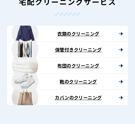
グ
宅配クリーニングサービス
-
Lenet〈リ
ネ
衣類のクリーニング
ッ
保管付きクリーニング
ト〉
布団のクリーニング
靴のクリーニング
カバンのクリーニング