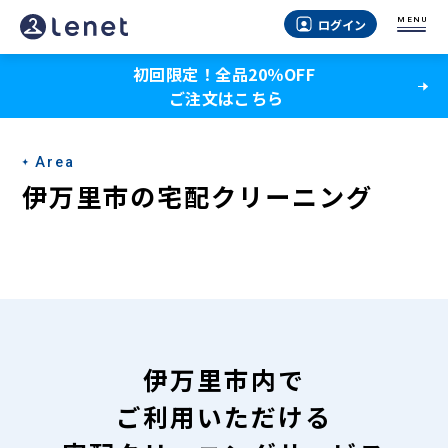
伊
MENU
ログイン
万
初回限定！全品20％OFF
里
ご注文はこちら
市
の
Area
宅
伊万里市の宅配クリーニング
配
ク
リ
ー
ニ
伊万里市内で
ン
ご利用いただける