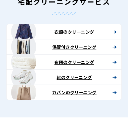
-
宅配クリーニングサービス
Lenet〈リ
ネ
ッ
衣類のクリーニング
ト〉
保管付きクリーニング
布団のクリーニング
靴のクリーニング
カバンのクリーニング