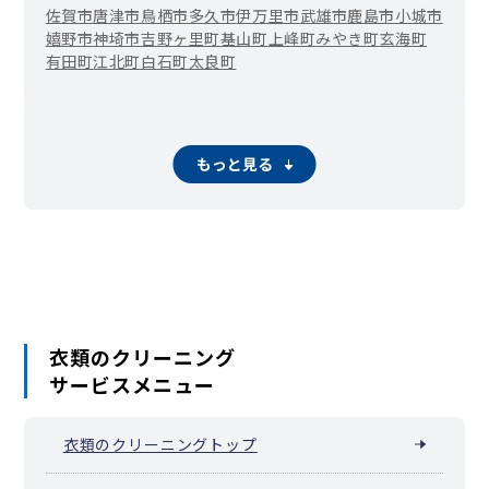
佐賀市
唐津市
鳥栖市
多久市
伊万里市
武雄市
鹿島市
小城市
嬉野市
神埼市
吉野ヶ里町
基山町
上峰町
みやき町
玄海町
有田町
江北町
白石町
太良町
もっと見る
衣類のクリーニング
サービスメニュー
衣類のクリーニングトップ