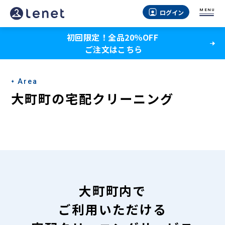
大
MENU
ログイン
町
初回限定！全品20％OFF
町
ご注文はこちら
の
宅
Area
配
大町町の宅配クリーニング
ク
リ
ー
ニ
ン
大町町内で
グ
ご利用いただける