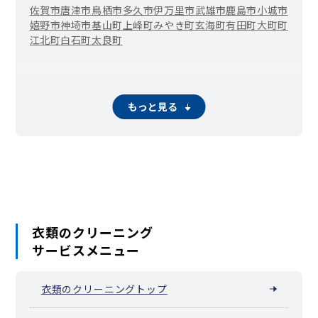
佐賀市
唐津市
鳥栖市
多久市
伊万里市
武雄市
鹿島市
小城市
嬉野市
神埼市
基山町
上峰町
みやき町
玄海町
有田町
大町町
江北町
白石町
太良町
もっと見る
衣類のクリーニング
サービスメニュー
衣類のクリーニングトップ