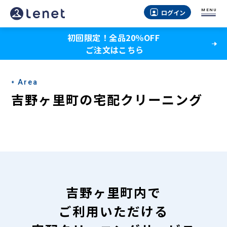
吉
MENU
ログイン
野
初回限定！全品20％OFF
ヶ
ご注文はこちら
里
町
Area
の
吉野ヶ里町の宅配クリーニング
宅
配
ク
リ
ー
吉野ヶ里町内で
ニ
ご利用いただける