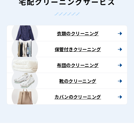
ン
宅配クリーニングサービス
グ
-
Lenet〈リ
衣類のクリーニング
ネ
保管付きクリーニング
ッ
ト〉
布団のクリーニング
靴のクリーニング
カバンのクリーニング