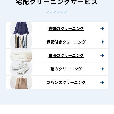
-
宅配クリーニングサービス
Lenet〈リ
ネ
ッ
衣類のクリーニング
ト〉
保管付きクリーニング
布団のクリーニング
靴のクリーニング
カバンのクリーニング