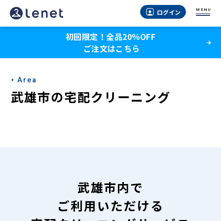
武
MENU
ログイン
雄
初回限定！全品20％OFF
市
ご注文はこちら
の
宅
Area
配
武雄市の宅配クリーニング
ク
リ
ー
ニ
ン
武雄市内で
グ
ご利用いただける