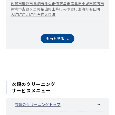
佐賀市
唐津市
鳥栖市
多久市
伊万里市
鹿島市
小城市
嬉野市
神埼市
吉野ヶ里町
基山町
上峰町
みやき町
玄海町
有田町
大町町
江北町
白石町
太良町
もっと見る
衣類のクリーニング
サービスメニュー
衣類のクリーニングトップ