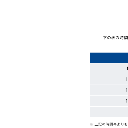
下の表の時間
1
1
1
※ 上記の時間帯より