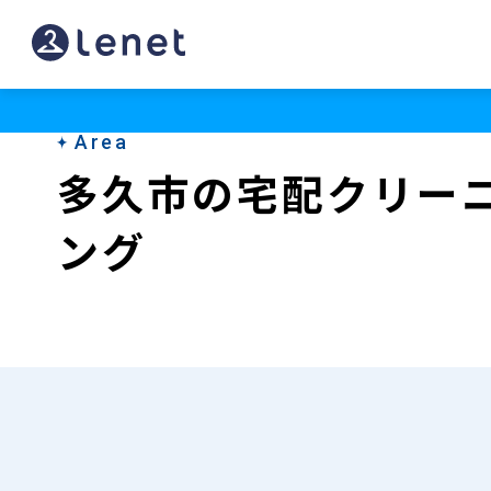
多
久
市
Area
の
多久市の宅配クリー
宅
ング
配
ク
リ
ー
ニ
ン