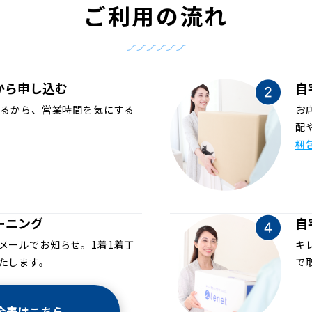
ご利用の流れ
から申し込む
自
めるから、営業時間を気にする
お
配
梱
ーニング
自
メールでお知らせ。1着1着丁
キ
たします。
で
金表はこちら