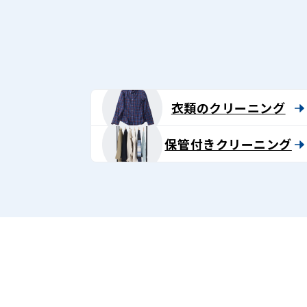
グ
-
Lenet〈リ
ネ
衣類のクリーニング
ッ
保管付きクリーニング
ト〉