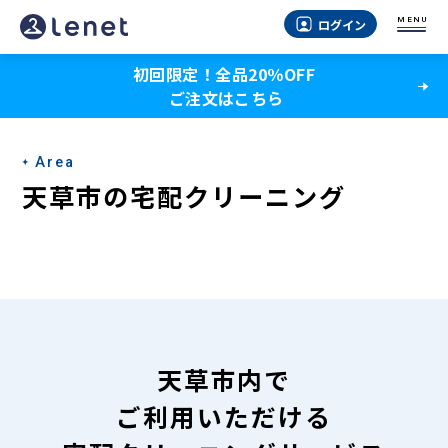
天
MENU
ログイン
草
初回限定！全品20％OFF
市
ご注文はこちら
の
宅
Area
配
天草市の宅配クリーニング
ク
リ
ー
ニ
ン
天草市内で
グ
ご利用いただける