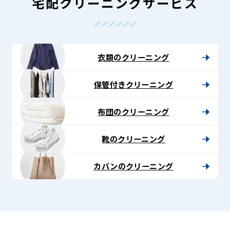
-
宅配クリーニングサービス
Lenet〈リ
ネ
ッ
衣類のクリーニング
ト〉
保管付きクリーニング
布団のクリーニング
靴のクリーニング
カバンのクリーニング