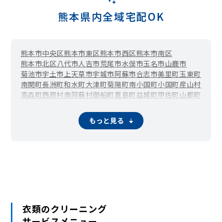
熊本県内全域宅配OK
熊本市中央区
熊本市東区
熊本市西区
熊本市南区
熊本市北区
八代市
人吉市
荒尾市
水俣市
玉名市
山鹿市
菊池市
宇土市
上天草市
宇城市
阿蘇市
合志市
美里町
玉東町
南関町
長洲町
和水町
大津町
菊陽町
南小国町
小国町
産山村
高森町
西原村
南阿蘇村
御船町
嘉島町
益城町
甲佐町
山都町
氷川町
芦北町
津奈木町
錦町
多良木町
湯前町
水上村
相良村
五木村
山江村
球磨村
あさぎり町
苓北町
もっと見る
衣類のクリーニング
サービスメニュー