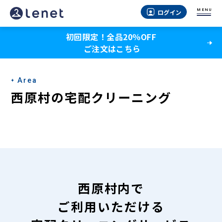
西
MENU
ログイン
原
初回限定！全品20％OFF
村
ご注文はこちら
の
宅
Area
配
西原村の宅配クリーニング
ク
リ
ー
ニ
ン
西原村内で
グ
ご利用いただける