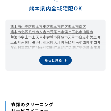
熊本県内全域宅配OK
熊本市中央区
熊本市東区
熊本市西区
熊本市南区
熊本市北区
八代市
人吉市
荒尾市
水俣市
玉名市
山鹿市
菊池市
宇土市
上天草市
宇城市
阿蘇市
天草市
合志市
美里町
玉東町
南関町
長洲町
和水町
大津町
菊陽町
南小国町
小国町
産山村
高森町
南阿蘇村
御船町
嘉島町
益城町
甲佐町
山都町
氷川町
芦北町
津奈木町
錦町
多良木町
湯前町
水上村
相良村
五木村
山江村
球磨村
あさぎり町
苓北町
もっと見る
衣類のクリーニング
サービスメニュー