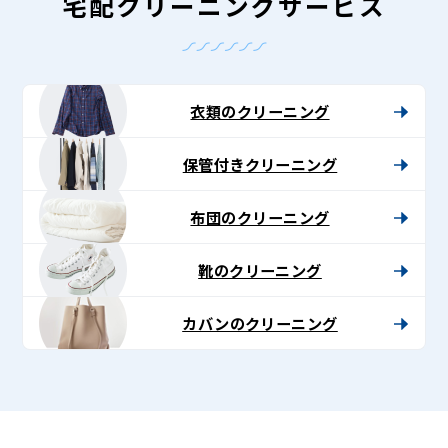
-
宅配クリーニングサービス
Lenet〈リ
ネ
ッ
衣類のクリーニング
ト〉
保管付きクリーニング
布団のクリーニング
靴のクリーニング
カバンのクリーニング