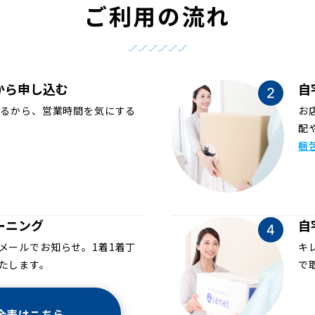
ご利用の流れ
から申し込む
自
めるから、営業時間を気にする
お
配
梱
ーニング
自
メールでお知らせ。1着1着丁
キ
たします。
で
金表はこちら