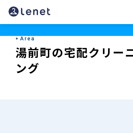
湯
前
町
Area
の
湯前町の宅配クリー
宅
ング
配
ク
リ
ー
ニ
ン