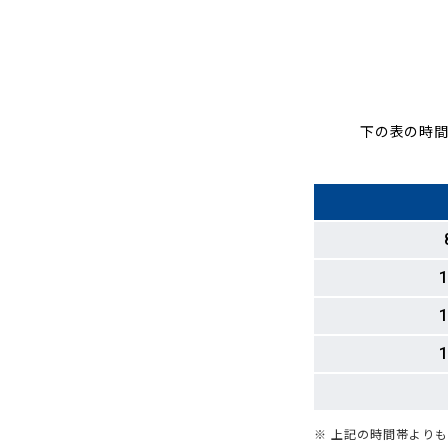
下の表の時間
1
1
1
※ 上記の時間帯より