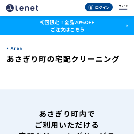
あ
MENU
ログイン
さ
初回限定！全品20％OFF
ぎ
ご注文はこちら
り
町
Area
の
あさぎり町の宅配クリーニング
宅
配
ク
リ
ー
あさぎり町内で
ニ
ご利用いただける