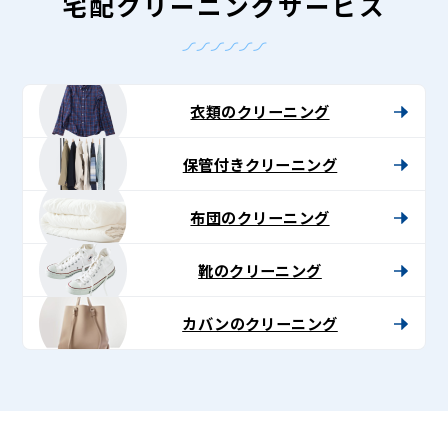
ン
宅配クリーニングサービス
グ
-
Lenet〈リ
衣類のクリーニング
ネ
保管付きクリーニング
ッ
ト〉
布団のクリーニング
靴のクリーニング
カバンのクリーニング