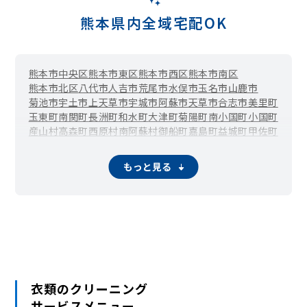
熊本県内全域宅配OK
熊本市中央区
熊本市東区
熊本市西区
熊本市南区
熊本市北区
八代市
人吉市
荒尾市
水俣市
玉名市
山鹿市
菊池市
宇土市
上天草市
宇城市
阿蘇市
天草市
合志市
美里町
玉東町
南関町
長洲町
和水町
大津町
菊陽町
南小国町
小国町
産山村
高森町
西原村
南阿蘇村
御船町
嘉島町
益城町
甲佐町
山都町
氷川町
芦北町
津奈木町
錦町
多良木町
湯前町
水上村
相良村
五木村
山江村
球磨村
苓北町
もっと見る
衣類のクリーニング
サービスメニュー