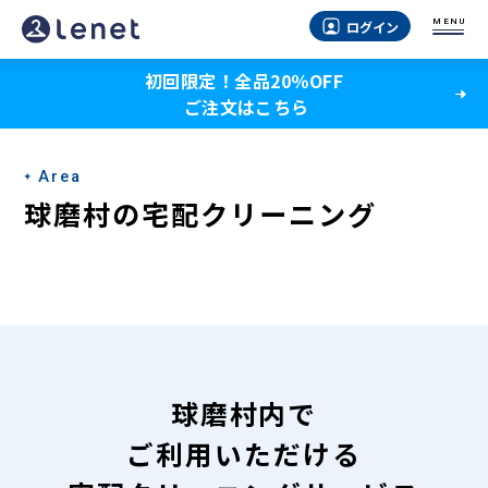
球
MENU
ログイン
磨
初回限定！全品20％OFF
村
ご注文はこちら
の
宅
Area
配
球磨村の宅配クリーニング
ク
リ
ー
ニ
ン
球磨村内で
グ
ご利用いただける