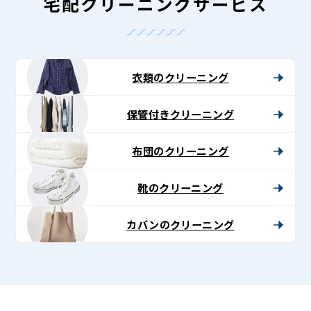
-
宅配クリーニングサービス
Lenet〈リ
ネ
ッ
衣類のクリーニング
ト〉
保管付きクリーニング
布団のクリーニング
靴のクリーニング
カバンのクリーニング