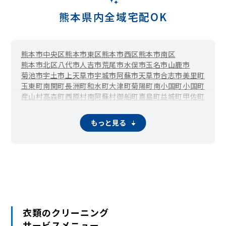
熊本県内全域宅配OK
熊本市中央区
熊本市東区
熊本市西区
熊本市南区
熊本市北区
八代市
人吉市
荒尾市
水俣市
玉名市
山鹿市
菊池市
宇土市
上天草市
宇城市
阿蘇市
天草市
合志市
美里町
玉東町
南関町
長洲町
和水町
大津町
菊陽町
南小国町
小国町
産山村
高森町
西原村
南阿蘇村
御船町
嘉島町
益城町
甲佐町
山都町
氷川町
芦北町
津奈木町
錦町
多良木町
湯前町
水上村
相良村
五木村
山江村
あさぎり町
苓北町
もっと見る
衣類のクリーニング
サービスメニュー