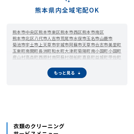
熊本県内全域宅配OK
熊本市中央区
熊本市東区
熊本市西区
熊本市南区
熊本市北区
八代市
人吉市
荒尾市
水俣市
玉名市
山鹿市
菊池市
宇土市
上天草市
宇城市
阿蘇市
天草市
合志市
美里町
玉東町
南関町
長洲町
和水町
大津町
菊陽町
南小国町
小国町
産山村
高森町
西原村
南阿蘇村
御船町
嘉島町
益城町
甲佐町
山都町
氷川町
芦北町
津奈木町
多良木町
湯前町
水上村
相良村
五木村
山江村
球磨村
あさぎり町
苓北町
もっと見る
衣類のクリーニング
サービスメニュー