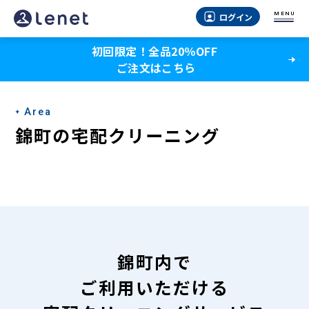
錦
MENU
ログイン
町
初回限定！全品20％OFF
の
ご注文はこちら
宅
配
Area
ク
錦町の宅配クリーニング
リ
ー
ニ
ン
グ
錦町内で
-
ご利用いただける