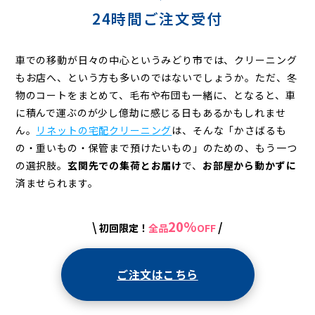
グ
24時間ご注文受付
車での移動が日々の中心というみどり市では、クリーニング
もお店へ、という方も多いのではないでしょうか。ただ、冬
物のコートをまとめて、毛布や布団も一緒に、となると、車
に積んで運ぶのが少し億劫に感じる日もあるかもしれませ
ん。
リネットの宅配クリーニング
は、そんな「かさばるも
の・重いもの・保管まで預けたいもの」のための、もう一つ
の選択肢。
玄関先での集荷とお届け
で、
お部屋から動かずに
済ませられます。
20%
\
/
初回限定！
全品
OFF
ご注文はこちら