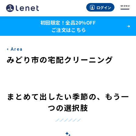
み
MENU
ログイン
ど
初回限定！全品20％OFF
り
ご注文はこちら
市
の
Area
宅
みどり市の宅配クリーニング
配
ク
リ
まとめて出したい季節の、もう一
ー
つの選択肢
ニ
ン