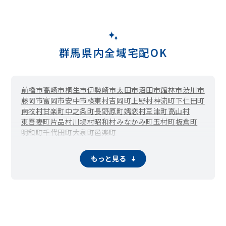
群馬県内全域宅配OK
前橋市
高崎市
桐生市
伊勢崎市
太田市
沼田市
館林市
渋川市
藤岡市
富岡市
安中市
榛東村
吉岡町
上野村
神流町
下仁田町
南牧村
甘楽町
中之条町
長野原町
嬬恋村
草津町
高山村
東吾妻町
片品村
川場村
昭和村
みなかみ町
玉村町
板倉町
明和町
千代田町
大泉町
邑楽町
もっと見る