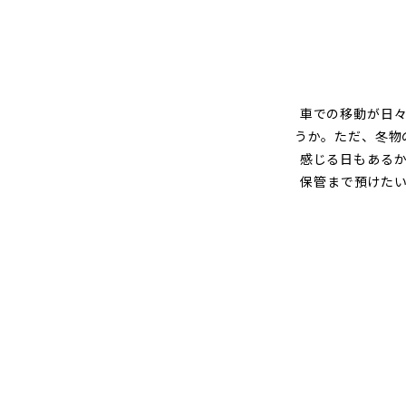
グ
車での移動が日
うか。ただ、冬物
感じる日もある
保管まで預けた