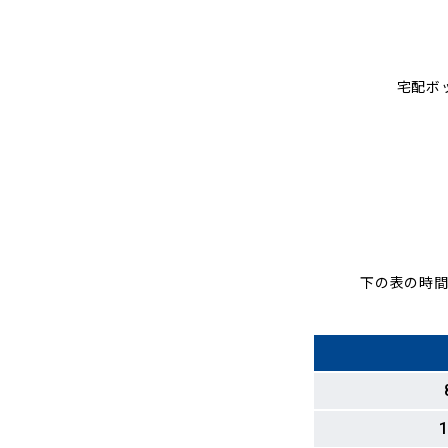
宅配ボ
下の表の時間
1