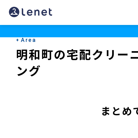
明
和
町
Area
の
明和町の宅配クリー
宅
ング
配
ク
リ
ー
まとめ
ニ
ン