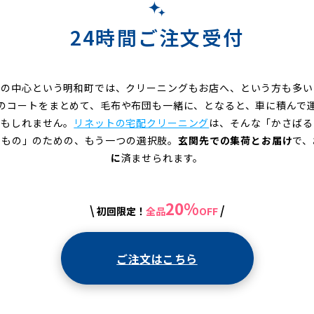
24時間ご注文受付
々の中心という明和町では、クリーニングもお店へ、という方も多い
のコートをまとめて、毛布や布団も一緒に、となると、車に積んで
かもしれません。
リネットの宅配クリーニング
は、そんな「かさばる
いもの」のための、もう一つの選択肢。
玄関先での集荷とお届け
で、
に
済ませられます。
20%
\
/
初回限定！
全品
OFF
ご注文はこちら