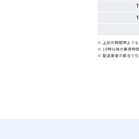
1
1
※ 上記の時間帯より
※ 18時以降の集荷
※ 配送業者の都合で