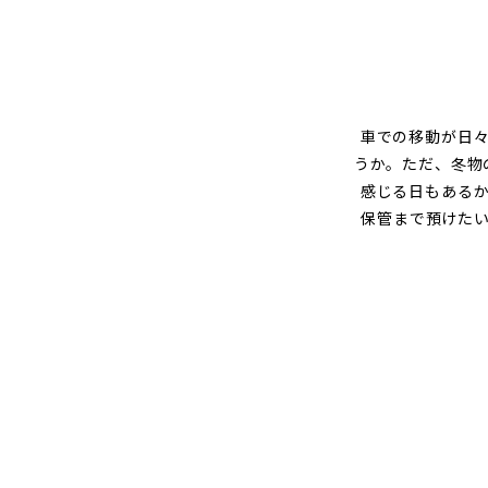
グ
車での移動が日
うか。ただ、冬物
感じる日もある
保管まで預けた