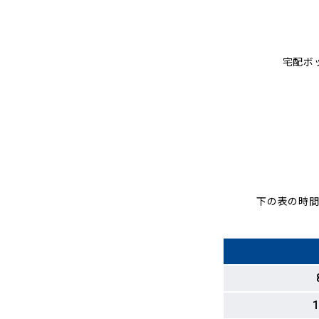
宅配ボ
下の表の時間
1