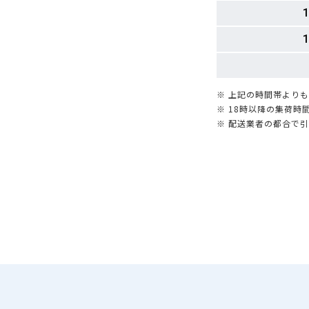
1
1
※ 上記の時間帯より
※ 18時以降の集荷
※ 配送業者の都合で