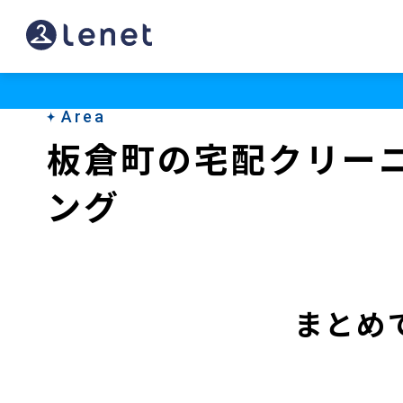
板
倉
町
Area
の
板倉町の宅配クリー
宅
ング
配
ク
リ
ー
まとめ
ニ
ン