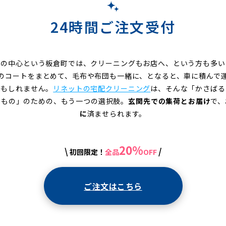
24時間ご注文受付
々の中心という板倉町では、クリーニングもお店へ、という方も多い
のコートをまとめて、毛布や布団も一緒に、となると、車に積んで
かもしれません。
リネットの宅配クリーニング
は、そんな「かさばる
いもの」のための、もう一つの選択肢。
玄関先での集荷とお届け
で、
に
済ませられます。
20%
\
/
初回限定！
全品
OFF
ご注文はこちら