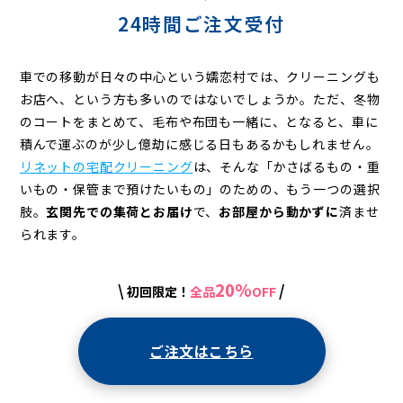
24時間ご注文受付
車での移動が日々の中心という嬬恋村では、クリーニングも
お店へ、という方も多いのではないでしょうか。ただ、冬物
のコートをまとめて、毛布や布団も一緒に、となると、車に
積んで運ぶのが少し億劫に感じる日もあるかもしれません。
リネットの宅配クリーニング
は、そんな「かさばるもの・重
いもの・保管まで預けたいもの」のための、もう一つの選択
肢。
玄関先での集荷とお届け
で、
お部屋から動かずに
済ませ
られます。
20%
\
/
初回限定！
全品
OFF
ご注文はこちら