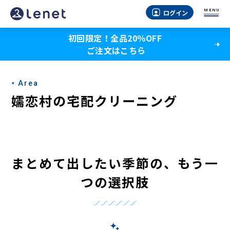
嬬
MENU
ログイン
恋
初回限定！全品20％OFF
村
ご注文はこちら
の
宅
Area
配
嬬恋村の宅配クリーニング
ク
リ
ー
まとめて出したい季節の、もう一
ニ
つの選択肢
ン
グ