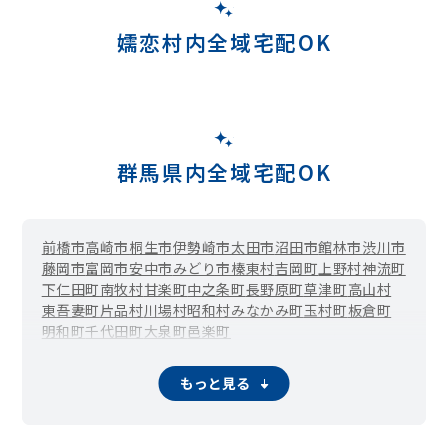
嬬恋村内全域宅配OK
群馬県内全域宅配OK
前橋市
高崎市
桐生市
伊勢崎市
太田市
沼田市
館林市
渋川市
藤岡市
富岡市
安中市
みどり市
榛東村
吉岡町
上野村
神流町
下仁田町
南牧村
甘楽町
中之条町
長野原町
草津町
高山村
東吾妻町
片品村
川場村
昭和村
みなかみ町
玉村町
板倉町
明和町
千代田町
大泉町
邑楽町
もっと見る