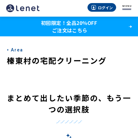
榛
MENU
ログイン
東
初回限定！全品20％OFF
村
ご注文はこちら
の
宅
Area
配
榛東村の宅配クリーニング
ク
リ
ー
まとめて出したい季節の、もう一
ニ
つの選択肢
ン
グ