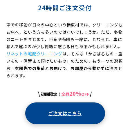
24時間ご注文受付
車での移動が日々の中心という榛東村では、クリーニングも
お店へ、という方も多いのではないでしょうか。ただ、冬物
のコートをまとめて、毛布や布団も一緒に、となると、車に
積んで運ぶのが少し億劫に感じる日もあるかもしれません。
リネットの宅配クリーニング
は、そんな「かさばるもの・重
いもの・保管まで預けたいもの」のための、もう一つの選択
肢。
玄関先での集荷とお届け
で、
お部屋から動かずに
済ませ
られます。
20%
\
/
初回限定！
全品
OFF
ご注文はこちら