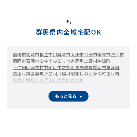
群馬県内全域宅配OK
前橋市
高崎市
桐生市
伊勢崎市
太田市
沼田市
館林市
渋川市
藤岡市
富岡市
安中市
みどり市
吉岡町
上野村
神流町
下仁田町
南牧村
甘楽町
中之条町
長野原町
嬬恋村
草津町
高山村
東吾妻町
片品村
川場村
昭和村
みなかみ町
玉村町
板倉町
明和町
千代田町
大泉町
邑楽町
もっと見る